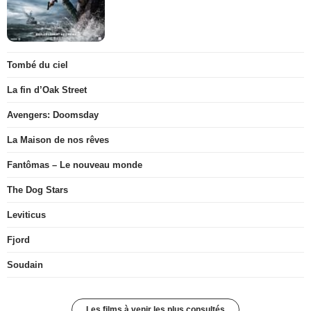
Tombé du ciel
La fin d’Oak Street
Avengers: Doomsday
La Maison de nos rêves
Fantômas – Le nouveau monde
The Dog Stars
Leviticus
Fjord
Soudain
Les films à venir les plus consultés