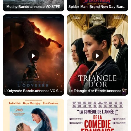
Mutiny Bande-annonce VO STFR
Spider-Man: Brand New Day Bande-annonce VO STFR
L'Odyssée Bande-annonce VO STFR
Le Triangle d'or Bande-annonce VF