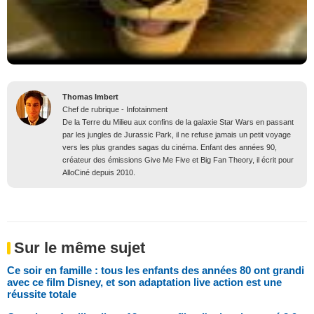
Thomas Imbert
Chef de rubrique - Infotainment
De la Terre du Milieu aux confins de la galaxie Star Wars en passant
par les jungles de Jurassic Park, il ne refuse jamais un petit voyage
vers les plus grandes sagas du cinéma. Enfant des années 90,
créateur des émissions Give Me Five et Big Fan Theory, il écrit pour
AlloCiné depuis 2010.
Sur le même sujet
Ce soir en famille : tous les enfants des années 80 ont grandi
avec ce film Disney, et son adaptation live action est une
réussite totale