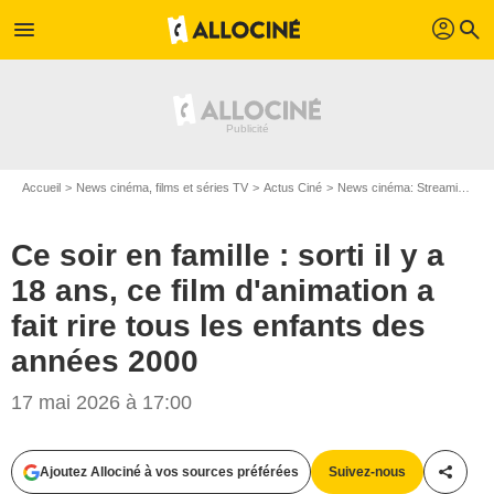
profil
menu
search
Accueil
News cinéma, films et séries TV
Actus Ciné
News cinéma: Streaming
C
Ce soir en famille : sorti il y a
18 ans, ce film d'animation a
fait rire tous les enfants des
années 2000
17 mai 2026 à 17:00
Ajoutez Allociné à vos sources préférées
Suivez-nous
Partag