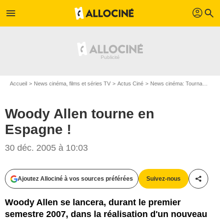
profil
menu
search
Accueil
News cinéma, films et séries TV
Actus Ciné
News cinéma: Tournages
Woody Allen tourne en
Espagne !
30 déc. 2005 à 10:03
Ajoutez Allociné à vos sources préférées
Suivez-nous
Partag
Woody Allen se lancera, durant le premier
semestre 2007, dans la réalisation d'un nouveau