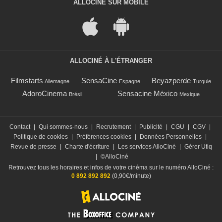
ALLOCINÉ SUR MOBILE
ALLOCINÉ À L'ÉTRANGER
Filmstarts
SensaCine
Beyazperde
Allemagne
Espagne
Turquie
AdoroCinema
Sensacine México
Brésil
Mexique
Contact
|
Qui sommes-nous
|
Recrutement
|
Publicité
|
CGU
|
CGV
|
Politique de cookies
|
Préférences cookies
|
Données Personnelles
|
Revue de presse
|
Charte d'écriture
|
Les services AlloCiné
|
Gérer Utiq
|
©AlloCiné
Retrouvez tous les horaires et infos de votre cinéma sur le numéro AlloCiné :
0 892 892 892
(0,90€/minute)