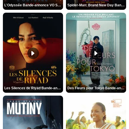
L'Odyssée Bande-annonce VO STFR
Spider-Man: Brand New Day Bande-annonce VO STFR
Les Silences de Riyad Bande-annonce VO STFR
Des Fleurs pour Tokyo Bande-annonce VO STFR