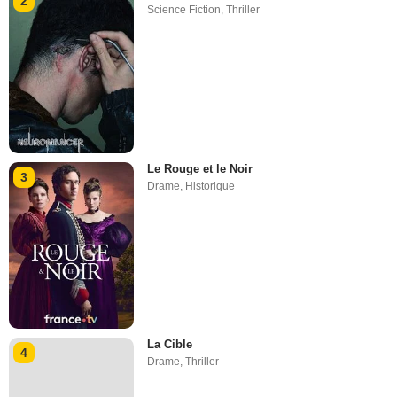
2
Science Fiction
,
Thriller
Le Rouge et le Noir
3
Drame
,
Historique
La Cible
4
Drame
,
Thriller