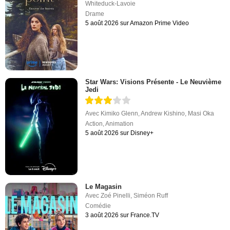
Whiteduck-Lavoie
Drame
5 août 2026 sur Amazon Prime Video
Star Wars: Visions Présente - Le Neuvième
Jedi
Avec
Kimiko Glenn
,
Andrew Kishino
,
Masi Oka
Action
,
Animation
5 août 2026 sur Disney+
Le Magasin
Avec
Zoé Pinelli
,
Siméon Ruff
Comédie
3 août 2026 sur France.TV