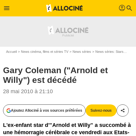
profil
menu
search
Accueil
News cinéma, films et séries TV
News séries
News séries: Stars
Gary 
Gary Coleman ("Arnold et
Willy") est décédé
28 mai 2010 à 21:10
Ajoutez Allociné à vos sources préférées
Suivez-nous
Partag
L'ex-enfant star d'"Arnold et Willy" a succombé à
une hémorragie cérébrale ce vendredi aux Etats-