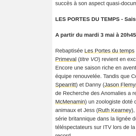
succès à son aspect quasi-documen
LES PORTES DU TEMPS - Saiso
A partir du mardi 3 mai à 20h45
Rebaptisée
Les Portes du temps
Primeval
(
titre VO
) revient en ex
Encore une saison riche en aventu
équipe renouvelée. Tandis que C
Spearritt
) et Danny (
Jason Flemy
de Recherche des Anomalies a rec
McMenamin
) un zoologiste doté
animaux et Jess (
Ruth Kearney
)
série britannique dans la lignée 
téléspectateurs sur ITV lors de l
record.