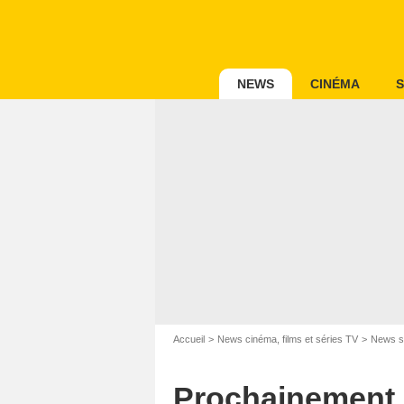
NEWS
CINÉMA
S
Accueil
News cinéma, films et séries TV
News s
Prochainement s