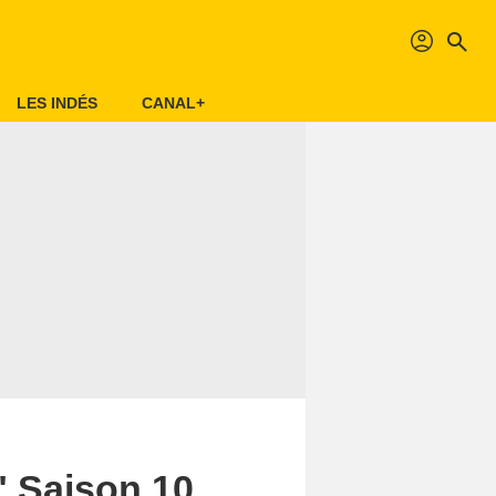
profil
search
LES INDÉS
CANAL+
 Saison 10...