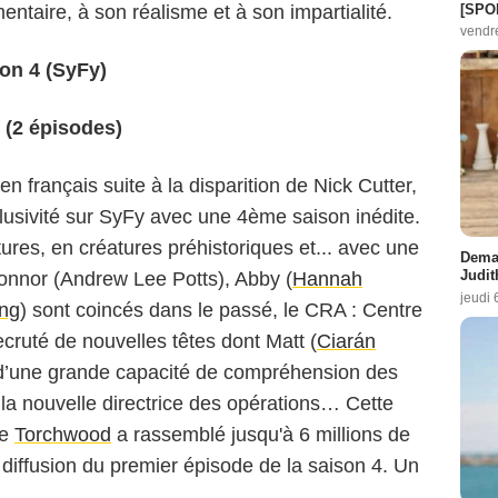
[SPO
taire, à son réalisme et à son impartialité.
vendr
n 4 (SyFy)
 (2 épisodes)
en français suite à la disparition de Nick Cutter,
clusivité sur SyFy avec une 4ème saison inédite.
res, en créatures préhistoriques et... avec une
Demai
Judit
onnor (
Andrew Lee Potts
), Abby (
Hannah
jeudi 
ng
) sont coincés dans le passé, le CRA : Centre
ruté de nouvelles têtes dont Matt (
Ciarán
 d’une grande capacité de compréhension des
, la nouvelle directrice des opérations… Cette
de
Torchwood
a rassemblé jusqu'à 6 millions de
a diffusion du premier épisode de la saison 4. Un