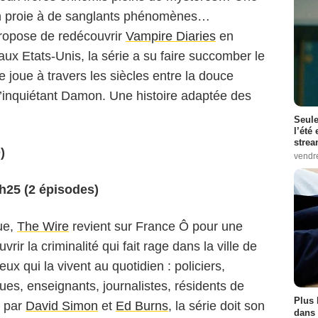
en proie à de sanglants phénomènes…
propose de redécouvrir
Vampire Diaries
en
ux Etats-Unis, la série a su faire succomber le
e joue à travers les siècles entre la douce
l’inquiétant Damon. Une histoire adaptée des
Seule
l’été
stre
)
vendr
3h25 (2 épisodes)
ue,
The Wire
revient sur France Ô pour une
ir la criminalité qui fait rage dans la ville de
eux qui la vivent au quotidien : policiers,
ques, enseignants, journalistes, résidents de
Plus 
e par
David Simon
et
Ed Burns
, la série doit son
dans 