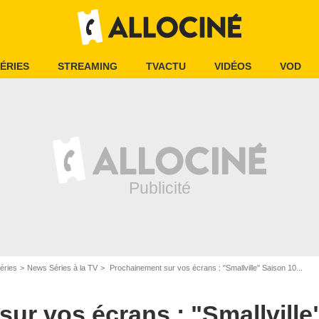
ÉRIES
STREAMING
TVACTU
VIDÉOS
VOD
éries
News Séries à la TV
Prochainement sur vos écrans : "Smallville" Saison 10...
ur vos écrans : "Smallville"