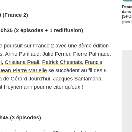
Demai
dans 
(France 2)
[SPO
jeudi 
20h35 (2 épisodes + 1 rediffusion)
e poursuit sur France 2 avec une 3ème édition
rs.
Anne Parillaud
,
Julie Ferrier
,
Pierre Palmade
,
l
,
Cristiana Reali
,
Patrick Chesnais
,
Francis
Jean-Pierre Marielle
se succèdent au fil des 8
ra de
Gérard Jourd’hui
,
Jacques Santamaria
,
nt Heynemann
pour ne citer qu'eux !
0h45 (3 épisodes)