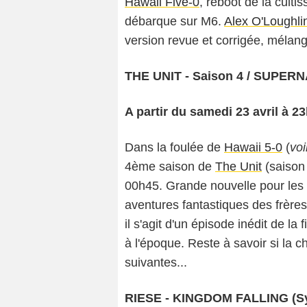
Hawaii Five-0
, reboot de la cult
débarque sur M6.
Alex O'Loughli
version revue et corrigée, mélan
THE UNIT - Saison 4 / SUPERN
A partir du samedi 23 avril à 2
Dans la foulée de
Hawaii 5-0
(
voi
4ème saison de
The Unit
(saison 
00h45. Grande nouvelle pour les f
aventures fantastiques des frères
il s'agit d'un épisode inédit de l
à l'époque. Reste à savoir si la c
suivantes...
RIESE - KINGDOM FALLING (S