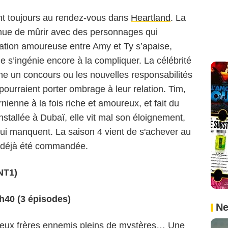
t toujours au rendez-vous dans
Heartland
. La
ntinue de mûrir avec des personnages qui
elation amoureuse entre Amy et Ty s’apaise,
ie s’ingénie encore à la compliquer. La célébrité
gne un concours ou les nouvelles responsabilités
pourraient porter ombrage à leur relation. Tim,
rnienne à la fois riche et amoureux, et fait du
stallée à Dubaï, elle vit mal son éloignement,
lui manquent. La saison 4 vient de s'achever au
t déjà été commandée.
NT1)
0h40 (3 épisodes)
Ne
Deux frères ennemis pleins de mystères… Une