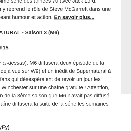
issime série des années 70 avec
Jack Lord
,
n
y reprend le rôle de Steve McGarrett dans une
geant humour et action.
En savoir plus...
ATURAL - Saison 3 (M6)
3h15
r ci-dessus
), M6 diffusera deux épisode de la
déjà vue sur W9) et un inédit de
Supernatural
à
ans qui désespéraient de revoir un jour les
 Winchester sur une chaîne gratuite ! Attention,
a fin de la 3ème saison que M6 n'avait pas diffusé
haîne diffusera la suite de la série les semaines
yFy)