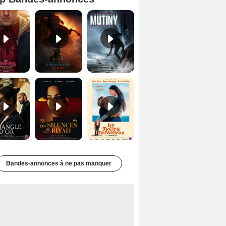
Spider-Man: Brand New Day Bande-annonce VO STFR
L'Odyssée Bande-annonce VO STFR
Mutiny Bande-annonce VO STFR
Le Triangle d'or Bande-annonce VF
Les Silences de Riyad Bande-annonce VO STFR
Les Matins merveilleux Bande-annonce VF
Bandes-annonces à ne pas manquer