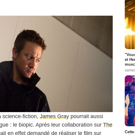
"Vous
et He
muscl
samed
 science-fiction,
James Gray
pourrait aussi
ue : le biopic. Après leur collaboration sur
The
Cette
rait en effet demandé de réaliser le
film
sur