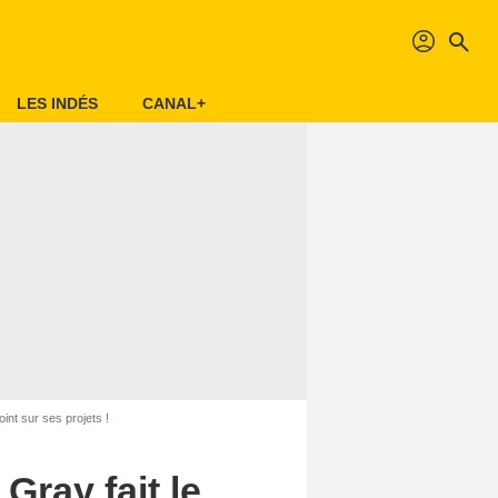
profil
search
LES INDÉS
CANAL+
oint sur ses projets !
Gray fait le