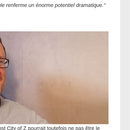
ngle renferme un énorme potentiel dramatique."
st City of Z
pourrait toutefois ne pas être le