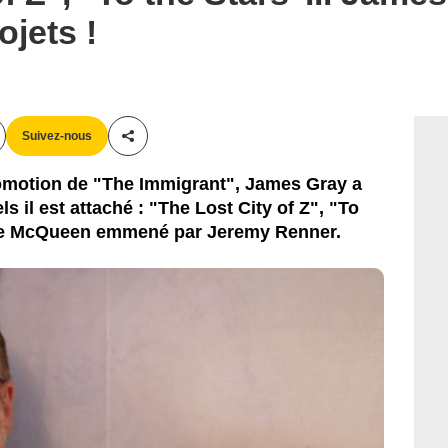
ojets !
Suivez-nous
Partager cet article
romotion de "The Immigrant", James Gray a
s il est attaché : "The Lost City of Z", "To
teve McQueen emmené par Jeremy Renner.