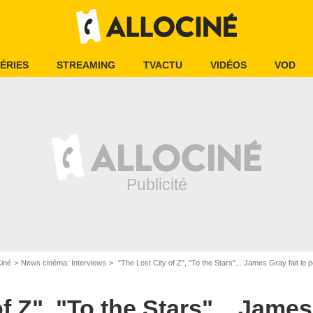
ÉRIES
STREAMING
TVACTU
VIDÉOS
VOD
Ciné
News cinéma: Interviews
"The Lost City of Z", "To the Stars"... James Gray fait le p
f Z", "To the Stars"... James 