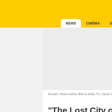
NEWS
CINÉMA
S
Accueil
News cinéma, films et séries TV
Actus 
"The Lost City o