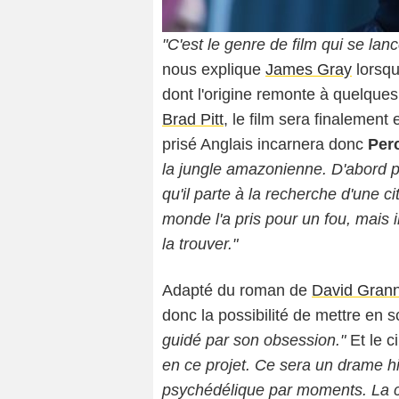
"C'est le genre de film qui se lanc
nous explique
James Gray
lorsqu
dont l'origine remonte à quelque
Brad Pitt
, le film sera finaleme
prisé Anglais incarnera donc
Per
la jungle amazonienne. D'abord p
qu'il parte à la recherche d'une cit
monde l'a pris pour un fou, mais il 
la trouver."
Adapté du roman de
David Gran
donc la possibilité de mettre en 
guidé par son obsession."
Et le c
en ce projet. Ce sera un drame hi
psychédélique par moments. La co