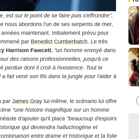
e, est sur le point de se faire puis s'effrondre"
,
e nous abordons l'un de ses serpents de mer,
s années maintenant. Initialement prévu pour
nt emmené par
Benedict Cumberbatch
. Le très
cy Harrison Fawcett
,
"un homme envoyé dans
our des raisons professionnelles, jusqu'à ce
é perdue dont il croit à l'existence. Tout le
a fait venir son fils dans la jungle pour l'aider à
n
par
James Gray
lui-même, le scénario lui offre
scène
"une histoire magnifique sur un homme
inéaste d'ajouter qu'il place
"beaucoup d'espoirs
storique qui deviendra hallucinogène et
mbinaison entre drame et historique et la folie