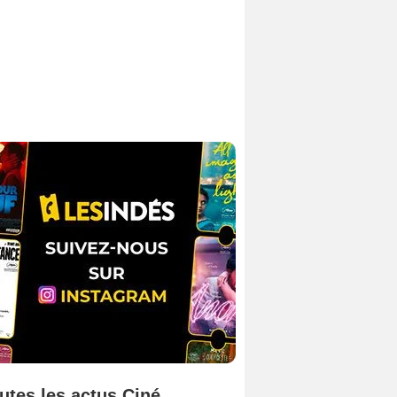
utes les actus Ciné