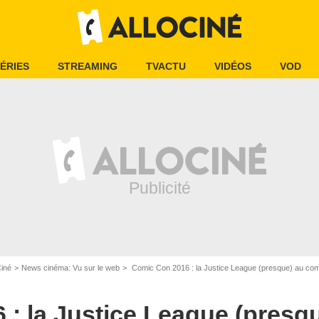
ÉRIES
STREAMING
TVACTU
VIDÉOS
VOD
Ciné
News cinéma: Vu sur le web
Comic Con 2016 : la Justice League (presque) au co
: la Justice League (presq