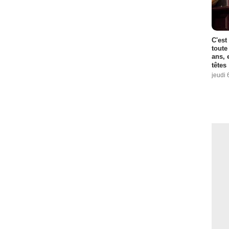
C'est
toute
ans, 
têtes
jeudi 