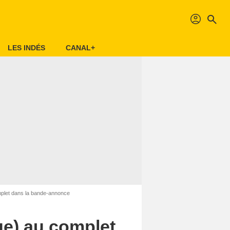
profil
search
LES INDÉS
CANAL+
mplet dans la bande-annonce
ue) au complet