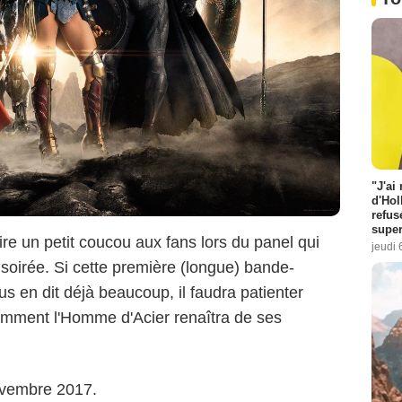
"J'ai
d'Hol
refus
super
aire un petit coucou aux fans lors du panel qui
jeudi 
 soirée. Si cette première (longue) bande-
 en dit déjà beaucoup, il faudra patienter
omment l'Homme d'Acier renaîtra de ses
ovembre 2017.