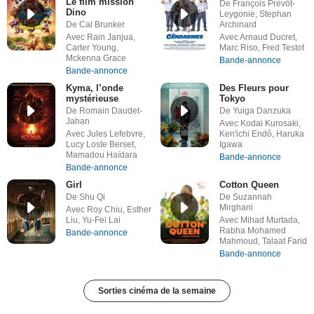
Le film mission
De François Prévôt-
Dino
Leygonie, Stephan
De Cal Brunker
Archinard
Avec Rain Janjua,
Avec Arnaud Ducret,
Carter Young,
Marc Riso, Fred Testot
Mckenna Grace
Bande-annonce
Bande-annonce
Kyma, l’onde
Des Fleurs pour
mystérieuse
Tokyo
De Romain Daudet-
De Yuiga Danzuka
Jahan
Avec Kodai Kurosaki,
Avec Jules Lefebvre,
Ken'ichi Endô, Haruka
Lucy Loste Berset,
Igawa
Mamadou Haïdara
Bande-annonce
Bande-annonce
Girl
Cotton Queen
De Shu Qi
De Suzannah
Mirghani
Avec Roy Chiu, Esther
Liu, Yu-Fei Lai
Avec Mihad Murtada,
Rabha Mohamed
Bande-annonce
Mahmoud, Talaat Farid
Bande-annonce
Sorties cinéma de la semaine