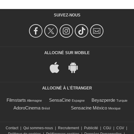
SUIVEZ-NOUS
ALLOCINÉ SUR MOBILE
ALLOCINÉ À L'ÉTRANGER
Filmstarts
SensaCine
Beyazperde
Allemagne
Espagne
Turquie
AdoroCinema
Sensacine México
Brésil
Mexique
Contact
|
Qui sommes-nous
|
Recrutement
|
Publicité
|
CGU
|
CGV
|
Politique de cookies
|
Préférences cookies
|
Données Personnelles
|