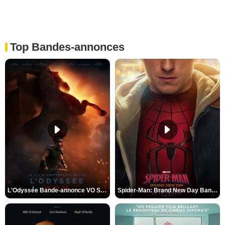
Top Bandes-annonces
L'Odyssée Bande-annonce VO STFR
Spider-Man: Brand New Day Bande-annonce VO STFR