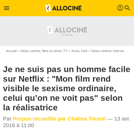
profil
menu
search
Accueil
News cinéma, films et séries TV
Actus Ciné
News cinéma: Interviews
J
Je ne suis pas un homme facile
sur Netflix : "Mon film rend
visible le sexisme ordinaire,
celui qu’on ne voit pas" selon
la réalisatrice
Par
Propos recueillis par Chaïma Tounsi
— 13 avr.
2018 à 11:00