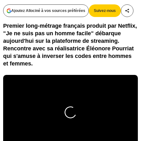
Ajoutez Allociné à vos sources préférées
Suivez-nous
Partag
Premier long-métrage français produit par Netflix,
"Je ne suis pas un homme facile" débarque
aujourd'hui sur la plateforme de streaming.
Rencontre avec sa réalisatrice Éléonore Pourriat
qui s'amuse à inverser les codes entre hommes
et femmes.