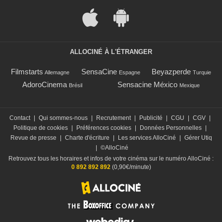
ALLOCINÉ À L'ÉTRANGER
Filmstarts
SensaCine
Beyazperde
Allemagne
Espagne
Turquie
AdoroCinema
Sensacine México
Brésil
Mexique
Contact
|
Qui sommes-nous
|
Recrutement
|
Publicité
|
CGU
|
CGV
|
Politique de cookies
|
Préférences cookies
|
Données Personnelles
|
Revue de presse
|
Charte d'écriture
|
Les services AlloCiné
|
Gérer Utiq
|
©AlloCiné
Retrouvez tous les horaires et infos de votre cinéma sur le numéro AlloCiné :
0 892 892 892
(0,90€/minute)