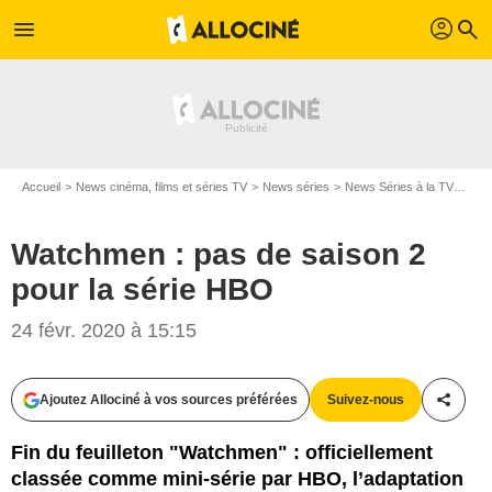
profil
menu
search
Accueil
News cinéma, films et séries TV
News séries
News Séries à la TV
Watc
Watchmen : pas de saison 2
pour la série HBO
HBO
24 févr. 2020 à 15:15
Ajoutez Allociné à vos sources préférées
Suivez-nous
Partag
Fin du feuilleton "Watchmen" : officiellement
classée comme mini-série par HBO, l’adaptation