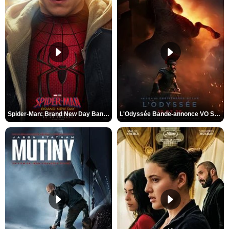
Spider-Man: Brand New Day Bande-annonce VO STFR
L'Odyssée Bande-annonce VO STFR