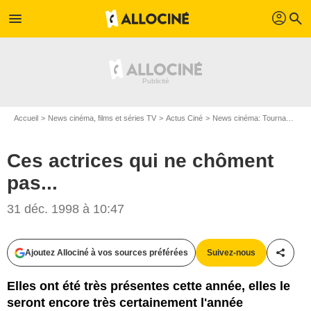
profil
menu
search
Accueil
News cinéma, films et séries TV
Actus Ciné
News cinéma: Tournages
Ces actrices qui ne chôment
pas...
31 déc. 1998 à 10:47
Ajoutez Allociné à vos sources préférées
Suivez-nous
Partag
Elles ont été très présentes cette année, elles le
seront encore très certainement l'année