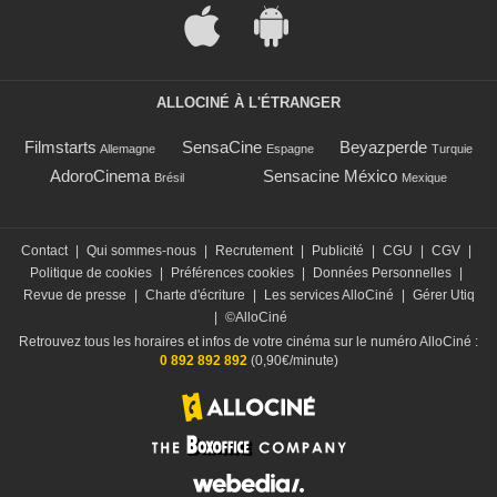
ALLOCINÉ À L'ÉTRANGER
Filmstarts
SensaCine
Beyazperde
Allemagne
Espagne
Turquie
AdoroCinema
Sensacine México
Brésil
Mexique
Contact
|
Qui sommes-nous
|
Recrutement
|
Publicité
|
CGU
|
CGV
|
Politique de cookies
|
Préférences cookies
|
Données Personnelles
|
Revue de presse
|
Charte d'écriture
|
Les services AlloCiné
|
Gérer Utiq
|
©AlloCiné
Retrouvez tous les horaires et infos de votre cinéma sur le numéro AlloCiné :
0 892 892 892
(0,90€/minute)