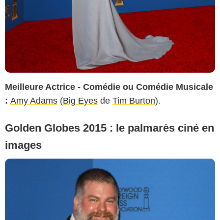
Meilleure Actrice - Comédie ou Comédie Musicale
:
Amy Adams
(
Big Eyes
de
Tim Burton
).
Golden Globes 2015 : le palmarès ciné en
images