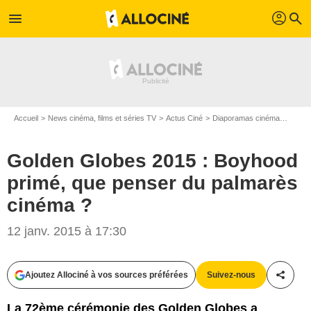
profil
menu
search
Accueil
News cinéma, films et séries TV
Actus Ciné
Diaporamas cinéma
Golde
Golden Globes 2015 : Boyhood
primé, que penser du palmarès
cinéma ?
12 janv. 2015 à 17:30
Ajoutez Allociné à vos sources préférées
Suivez-nous
Partag
FAMEFLYNET / BESTIMAGE
La 72ème cérémonie des Golden Globes a