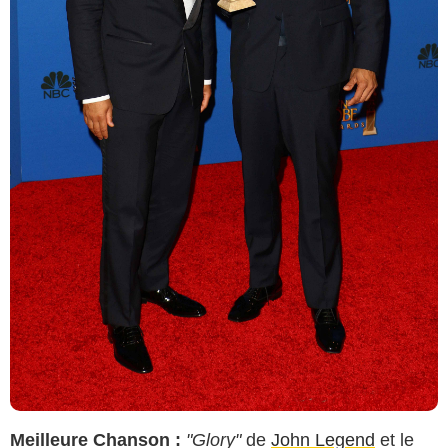
Meilleure Chanson :
"Glory"
de
John Legend
et le