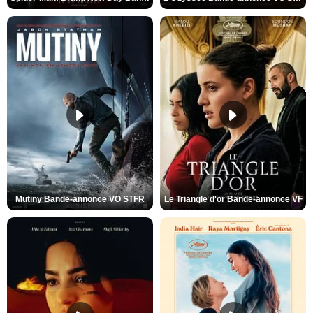
Mutiny Bande-annonce VO STFR
Le Triangle d'or Bande-annonce VF