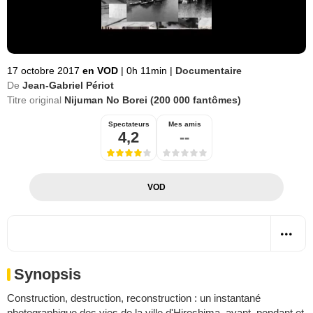
17 octobre 2017
en VOD
|
0h 11min
|
Documentaire
De
Jean-Gabriel Périot
Titre original
Nijuman No Borei (200 000 fantômes)
Spectateurs
Mes amis
4,2
--
VOD
Synopsis
Construction, destruction, reconstruction : un instantané
photographique des vies de la ville d'Hiroshima, avant, pendant et