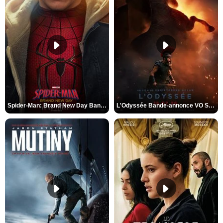
Spider-Man: Brand New Day Bande-annonce VO STFR
L'Odyssée Bande-annonce VO STFR