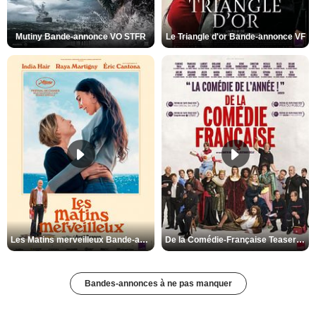
Mutiny Bande-annonce VO STFR
Le Triangle d'or Bande-annonce VF
Les Matins merveilleux Bande-annonce VF
De la Comédie-Française Teaser VF
Bandes-annonces à ne pas manquer