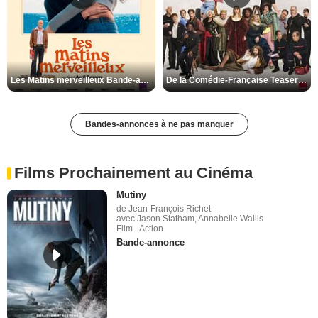
Les Matins merveilleux Bande-annonce VF
De la Comédie-Française Teaser VF
Bandes-annonces à ne pas manquer
Films Prochainement au Cinéma
Mutiny
de Jean-François Richet
avec Jason Statham, Annabelle Wallis
Film - Action
Bande-annonce