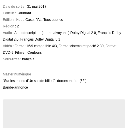
Date de sortie
: 31 mai 2017
Editeur
: Gaumont
Edition
: Keep Case, PAL, Tous publics
Région
: 2
Audio
: Audiodescription (pour malvoyants) Dolby Digital 2.0, Français Dolby
Digital 2.0, Français Dolby Digital 5.1
Vidéo
: Format 16/9 compatible 4/3, Format cinéma respecté 2.39, Format
DVD-9, Film en Couleurs
Sous-titres
: français
Master numérique
"Sur les traces d'Un sac de billes" : documentaire (53')
Bande-annonce