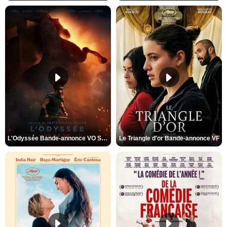
L'Odyssée Bande-annonce VO STFR
Le Triangle d'or Bande-annonce VF