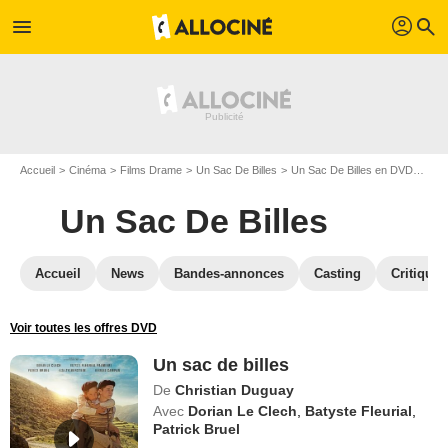
profil
menu
search
Accueil
Cinéma
Films Drame
Un Sac De Billes
Un Sac De Billes en DVD
Un s
Un Sac De Billes
Accueil
News
Bandes-annonces
Casting
Critiques
Voir toutes les offres DVD
Un sac de billes
De
Christian Duguay
Avec
Dorian Le Clech
,
Batyste Fleurial
,
Patrick Bruel