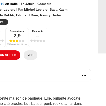
2019
en salle
|
1h 43min
|
Comédie
el Leclerc
Par
Michel Leclerc
,
Baya Kasmi
|
la Bekhti
,
Edouard Baer
,
Ramzy Bedia
e
Spectateurs
Mes amis
2,9
--
es
3643 notes, 316 critiques
SUR NETFLIX
VOD
tite maison de banlieue. Elle, brillante avocate
e cité proche. Lui, batteur punk-rock et anar dans