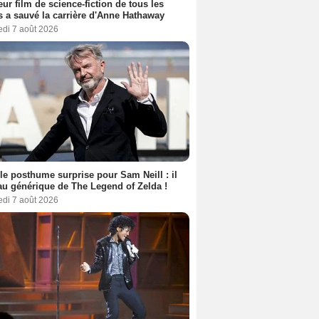
eur film de science-fiction de tous les
 a sauvé la carrière d'Anne Hathaway
edi 7 août 2026
le posthume surprise pour Sam Neill : il
au générique de The Legend of Zelda !
edi 7 août 2026