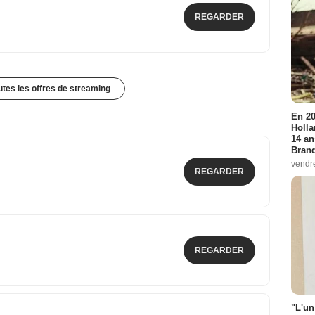
REGARDER
outes les offres de streaming
En 20
Holla
14 an
Bran
vendr
REGARDER
REGARDER
"L'un