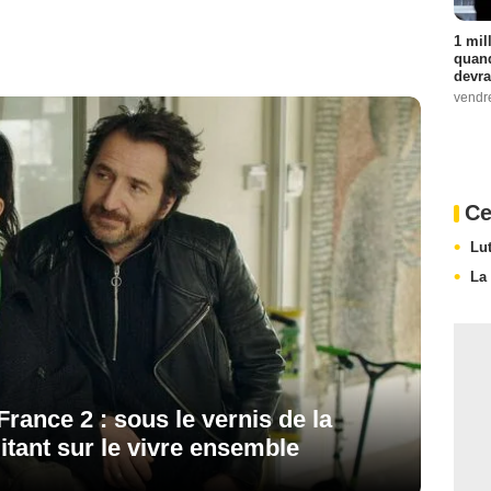
1 mil
quand
devra
vendr
Ce
Lu
La
France 2 : sous le vernis de la
itant sur le vivre ensemble