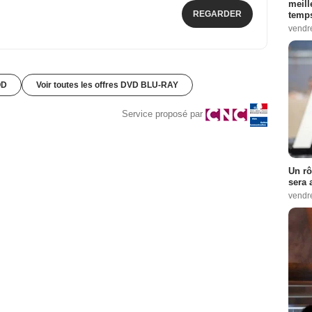
meill
REGARDER
temps
vendr
OD
Voir toutes les offres DVD BLU-RAY
Service proposé par
Un rô
sera 
vendr