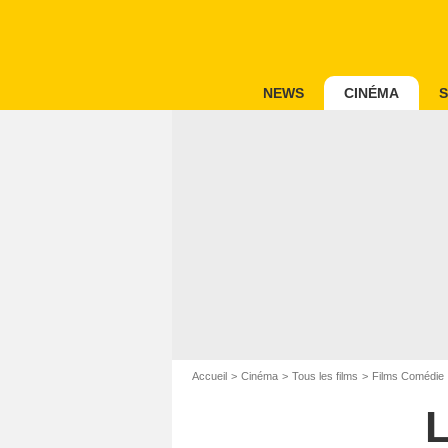
NEWS
CINÉMA
S
Accueil
Cinéma
Tous les films
Films Comédie
L