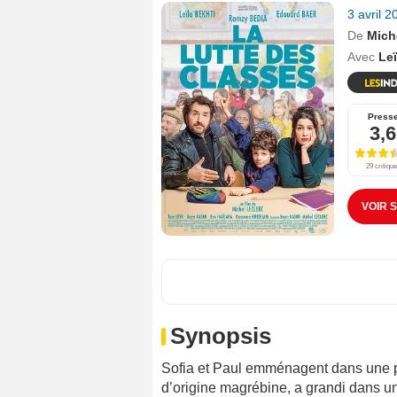
3 avril 
De
Mich
Avec
Leï
Press
3,6
29 critiqu
VOIR 
Synopsis
Sofia et Paul emménagent dans une pe
d’origine magrébine, a grandi dans un