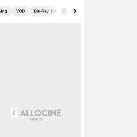
ming
VOD
Blu-Ray, DVD
Photos
Musique
Secrets de