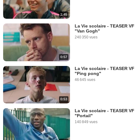
1:45
La Vie scolaire - TEASER VF
"Van Gogh"
240 350 vues
0:57
La Vie scolaire - TEASER VF
"Ping pong"
46 645 vues
0:53
La Vie scolaire - TEASER VF
"Portail"
140 849 vues