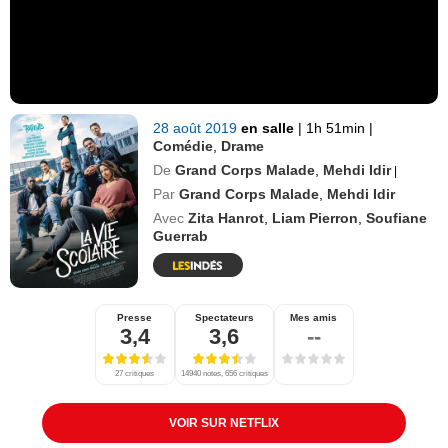
28 août 2019
en salle
|
1h 51min
|
Comédie
,
Drame
De
Grand Corps Malade
,
Mehdi Idir
|
Par
Grand Corps Malade
,
Mehdi Idir
Avec
Zita Hanrot
,
Liam Pierron
,
Soufiane
Guerrab
Presse
Spectateurs
Mes amis
3,4
3,6
--
27 critiques
14940 notes, 656 critiques
VOIR SUR NETFLIX