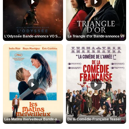
L'Odyssée Bande-annonce VO STFR
Le Triangle d'or Bande-annonce VF
Les Matins merveilleux Bande-annonce VF
De la Comédie-Française Teaser VF