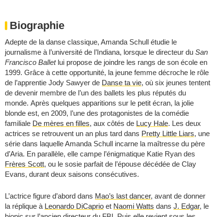
Biographie
Adepte de la danse classique, Amanda Schull étudie le
journalisme à l’université de l’Indiana, lorsque le directeur du
San
Francisco Ballet
lui propose de joindre les rangs de son école en
1999. Grâce à cette opportunité, la jeune femme décroche le rôle
de l’apprentie Jody Sawyer de
Danse ta vie
, où six jeunes tentent
de devenir membre de l’un des ballets les plus réputés du
monde. Après quelques apparitions sur le petit écran, la jolie
blonde est, en 2009, l’une des protagonistes de la comédie
familiale
De mères en filles
, aux côtés de
Lucy Hale
. Les deux
actrices se retrouvent un an plus tard dans
Pretty Little Liars
, une
série dans laquelle Amanda Schull incarne la maîtresse du père
d’Aria. En parallèle, elle campe l’énigmatique Katie Ryan des
Frères Scott
, ou le sosie parfait de l’épouse décédée de Clay
Evans, durant deux saisons consécutives.
L’actrice figure d’abord dans
Mao’s last dancer
, avant de donner
la réplique à
Leonardo DiCaprio
et
Naomi Watts
dans
J. Edgar
, le
biopic sur l’ancien directeur du FBI. Puis elle revient sous les