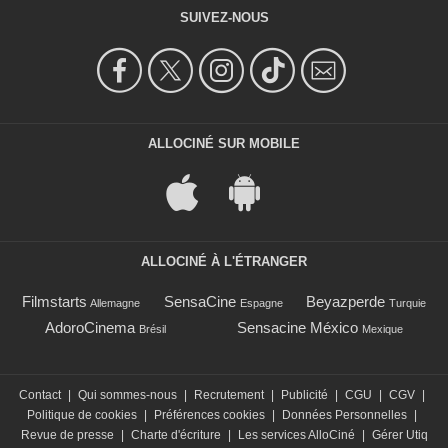
SUIVEZ-NOUS
ALLOCINÉ SUR MOBILE
ALLOCINÉ À L'ÉTRANGER
Filmstarts
SensaCine
Beyazperde
Allemagne
Espagne
Turquie
AdoroCinema
Sensacine México
Brésil
Mexique
Contact
|
Qui sommes-nous
|
Recrutement
|
Publicité
|
CGU
|
CGV
|
Politique de cookies
|
Préférences cookies
|
Données Personnelles
|
Revue de presse
|
Charte d'écriture
|
Les services AlloCiné
|
Gérer Utiq