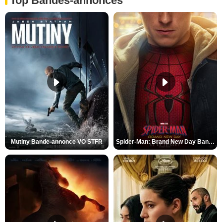
Top Bandes-annonces
Mutiny Bande-annonce VO STFR
Spider-Man: Brand New Day Bande-annonce VO STFR