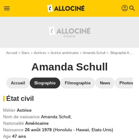
profil
menu
search
Accueil
Stars
Actrices
Actrice américaine
Amanda Schull
Biographie Amanda Schull
Amanda Schull
Accueil
Biographie
Filmographie
News
Photos
État civil
Métier
Actrice
Nom de naissance
Amanda Schull,
Nationalité
Américaine
Naissance
26 août 1978
(Honolulu - Hawaii, Etats-Unis)
Age
47
ans