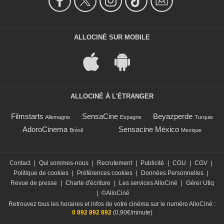
ALLOCINÉ SUR MOBILE
ALLOCINÉ À L'ÉTRANGER
Filmstarts
SensaCine
Beyazperde
Allemagne
Espagne
Turquie
AdoroCinema
Sensacine México
Brésil
Mexique
Contact
|
Qui sommes-nous
|
Recrutement
|
Publicité
|
CGU
|
CGV
|
Politique de cookies
|
Préférences cookies
|
Données Personnelles
|
Revue de presse
|
Charte d'écriture
|
Les services AlloCiné
|
Gérer Utiq
|
©AlloCiné
Retrouvez tous les horaires et infos de votre cinéma sur le numéro AlloCiné :
0 892 892 892
(0,90€/minute)