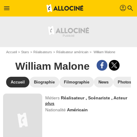
profil
menu
search
Accueil
Stars
Réalisateurs
Réalisateur américain
William Malone
William Malone
Accueil
Biographie
Filmographie
News
Photos
Métiers
Réalisateur
,
Scénariste
,
Acteur
plus
Nationalité
Américain