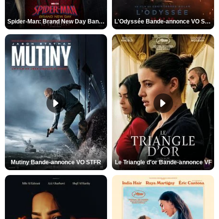
Spider-Man: Brand New Day Bande-annonce VO STFR
L'Odyssée Bande-annonce VO STFR
Mutiny Bande-annonce VO STFR
Le Triangle d'or Bande-annonce VF