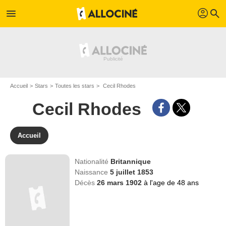
profil
menu
search
Accueil
Stars
Toutes les stars
Cecil Rhodes
Cecil Rhodes
Accueil
Nationalité
Britannique
Naissance
5 juillet 1853
Décès
26 mars 1902
à l'age de 48 ans