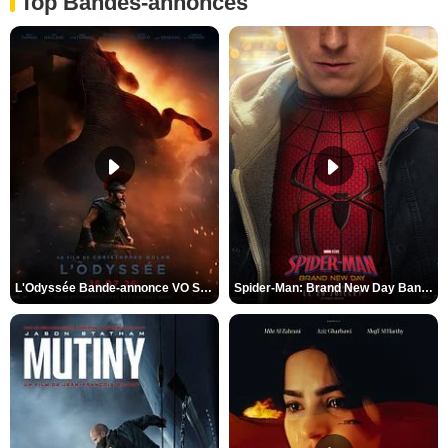
Top Bandes-annonces
L'Odyssée Bande-annonce VO STFR
Spider-Man: Brand New Day Bande-annonce VO STFR