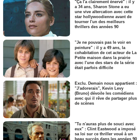
"Ça l'a clairement énervé" : il y
a 34 ans, Sharon Stone a eu
une vive altercation avec cette
star hollywoodienne avant de
tourner l'un des meilleurs
thrillers des années 90
"Je ne pouvais pas le voir en
peinture" : il y a 49 ans, la
cohabitation de cet acteur de La
Petite maison dans la prairie
avec l'une des stars de la série
était parfois difficile
Exclu. Demain nous appartient :
"J'adorerais", Kevin Levy
(Bruno) dévoile les comédiens
avec qui il rêve de partager plus
de scènes
"Tu n'auras plus de souci avec
eux" : Clint Eastwood a imposé
sa loi sur ce thriller voué à un
beau succès dans les années 90