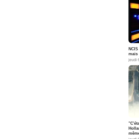
NCIS 
mais 
jeudi 
"C'éta
Holla
même