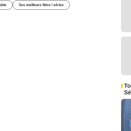
phie
Ses meilleurs films / séries
To
Sé