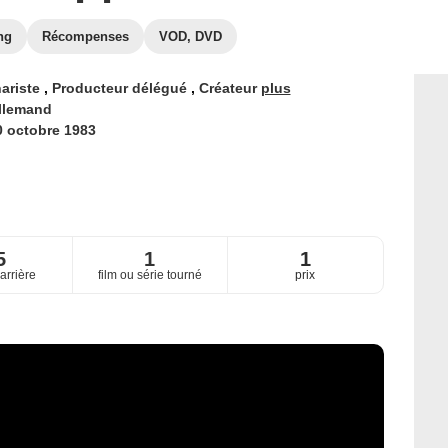
ng
Récompenses
VOD, DVD
ariste
,
Producteur délégué
,
Créateur
plus
llemand
0 octobre 1983
5
1
1
arrière
film ou série tourné
prix