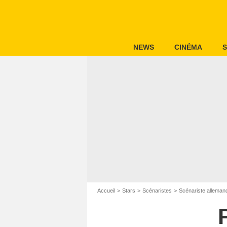
NEWS
CINÉMA
S
Accueil
Stars
Scénaristes
Scénariste alleman