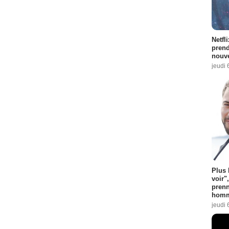
Netfl
prend
nouve
jeudi 
Plus 
voir"
prenn
homm
jeudi 