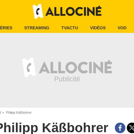
ÉRIES
STREAMING
TVACTU
VIDÉOS
VOD
d
Philipp Käßbohrer
Philipp Käßbohrer