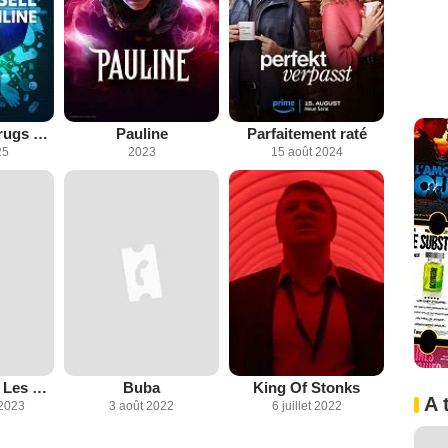
How To Sell Drugs Online (Fast)
Pauline
Parfaitement raté
25
2023
15 août 2024
Cyberbunker : Les dessous du darknet
Buba
King Of Stonks
A 
2023
3 août 2022
6 juillet 2022