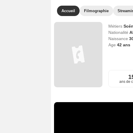
Accueil
Filmographie
Streami
Métiers
Scén
Nationalité
A
Naissance
3
Age
42
ans
1
ans de c