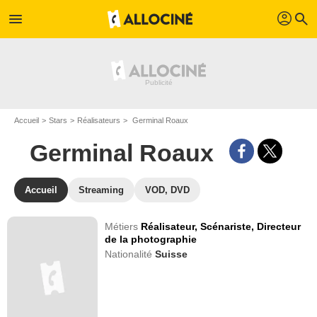
profil
menu
search
Accueil
Stars
Réalisateurs
Germinal Roaux
Germinal Roaux
Accueil
Streaming
VOD, DVD
Métiers
Réalisateur,
Scénariste,
Directeur
de la photographie
Nationalité
Suisse