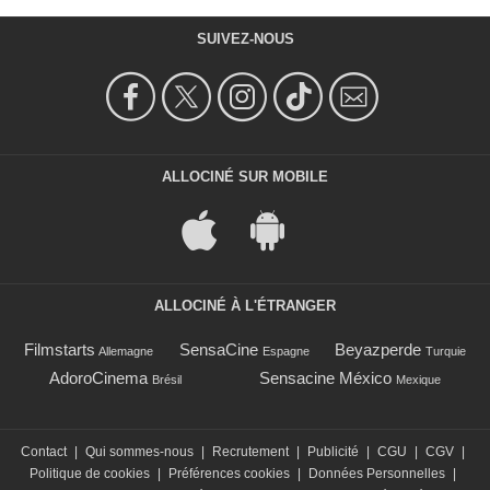
SUIVEZ-NOUS
ALLOCINÉ SUR MOBILE
ALLOCINÉ À L'ÉTRANGER
Filmstarts
SensaCine
Beyazperde
Allemagne
Espagne
Turquie
AdoroCinema
Sensacine México
Brésil
Mexique
Contact
|
Qui sommes-nous
|
Recrutement
|
Publicité
|
CGU
|
CGV
|
Politique de cookies
|
Préférences cookies
|
Données Personnelles
|