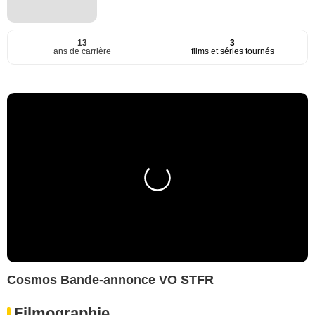
13
3
ans de carrière
films et séries tournés
Cosmos Bande-annonce VO STFR
Filmographie