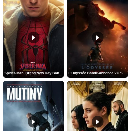
Spider-Man: Brand New Day Bande-annonce VO STFR
L'Odyssée Bande-annonce VO STFR