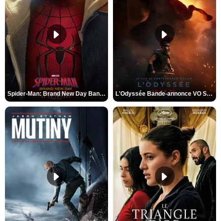
Spider-Man: Brand New Day Bande-annonce VO STFR
L'Odyssée Bande-annonce VO STFR