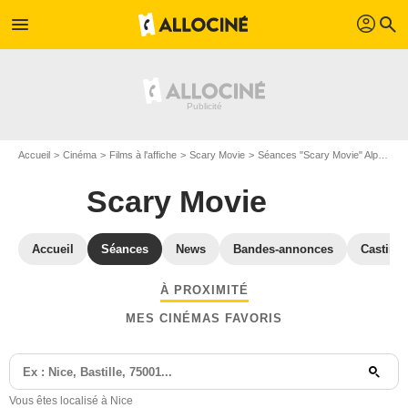
profil
menu
search
Accueil
Cinéma
Films à l'affiche
Scary Movie
Séances "Scary Movie" Alpes-Maritimes
Scary Movie
Accueil
Séances
News
Bandes-annonces
Casting
À PROXIMITÉ
MES CINÉMAS FAVORIS
Vous êtes localisé à Nice