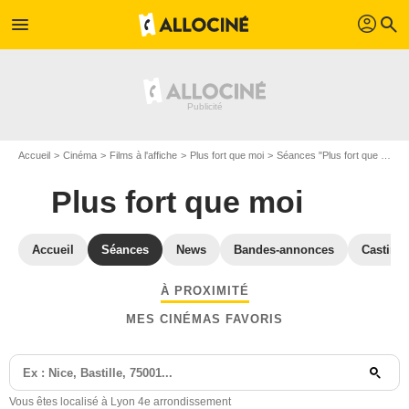
profil
menu
search
Accueil
Cinéma
Films à l'affiche
Plus fort que moi
Séances "Plus fort que moi" Lyon
Plus fort que moi
Accueil
Séances
News
Bandes-annonces
Casting
À PROXIMITÉ
MES CINÉMAS FAVORIS
Vous êtes localisé à Lyon 4e arrondissement