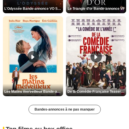
L'Odyssée Bande-annonce VO STFR
Le Triangle d'or Bande-annonce VF
Les Matins merveilleux Bande-annonce VF
De la Comédie-Française Teaser VF
Bandes-annonces à ne pas manquer