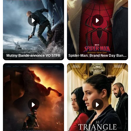
Mutiny Bande-annonce VO STFR
Spider-Man: Brand New Day Bande-annonce VO STFR