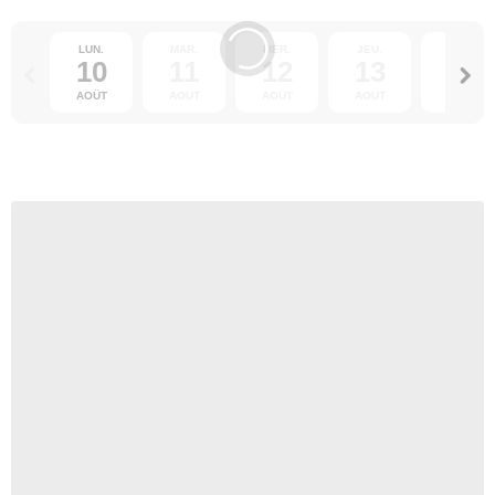
LUN.
MAR.
MER.
JEU.
VEN.
10
11
12
13
14
AOÛT
AOÛT
AOÛT
AOÛT
AOÛT