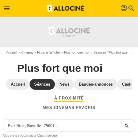
profil
menu
search
Accueil
Cinéma
Films à l'affiche
Plus fort que moi
Séances "Plus fort que moi" Hauts-de-Seine
Plus fort que moi
Accueil
Séances
News
Bandes-annonces
Casting
À PROXIMITÉ
MES CINÉMAS FAVORIS
Vous êtes localisé à Courbevoie