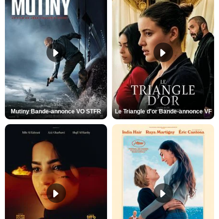
Mutiny Bande-annonce VO STFR
Le Triangle d'or Bande-annonce VF