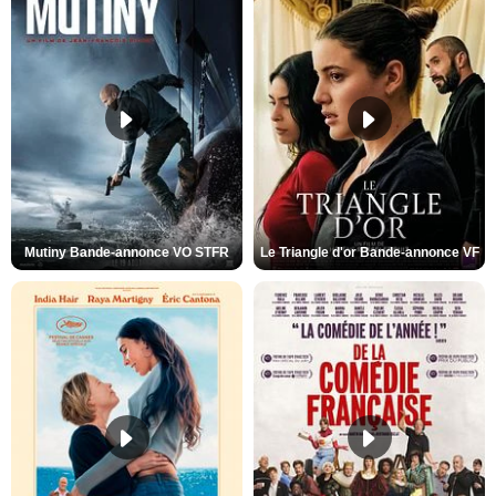
Mutiny Bande-annonce VO STFR
Le Triangle d'or Bande-annonce VF