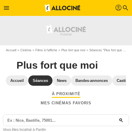
profil
menu
search
Accueil
Cinéma
Films à l'affiche
Plus fort que moi
Séances "Plus fort que moi" Seine-Saint-Denis
Plus fort que moi
Accueil
Séances
News
Bandes-annonces
Casting
À PROXIMITÉ
MES CINÉMAS FAVORIS
Vous êtes localisé à Pantin