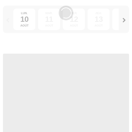
LUN.
MAR.
MER.
JEU.
VEN.
10
11
12
13
14
AOÛT
AOÛT
AOÛT
AOÛT
AOÛT