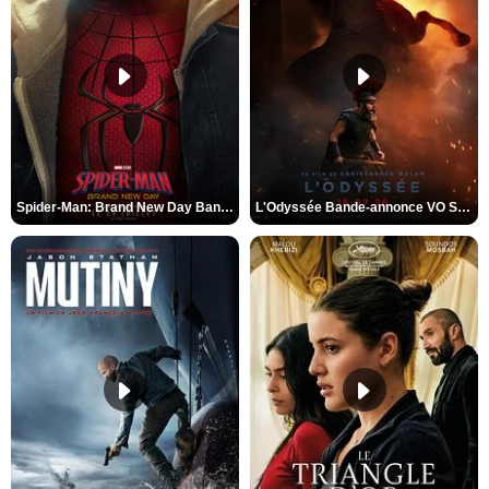
Spider-Man: Brand New Day Bande-annonce VO STFR
L'Odyssée Bande-annonce VO STFR