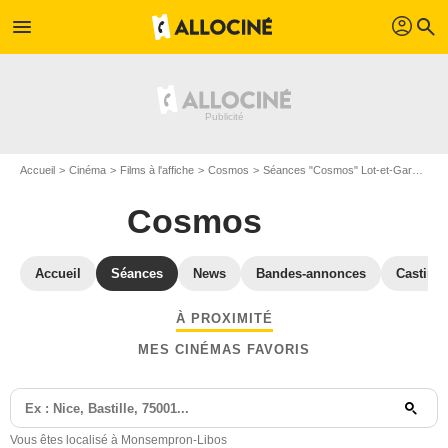
profil
menu
search
Accueil
Cinéma
Films à l'affiche
Cosmos
Séances "Cosmos" Lot-et-Garonne
Cosmos
Accueil
Séances
News
Bandes-annonces
Casting
À PROXIMITÉ
MES CINÉMAS FAVORIS
Vous êtes localisé à Monsempron-Libos