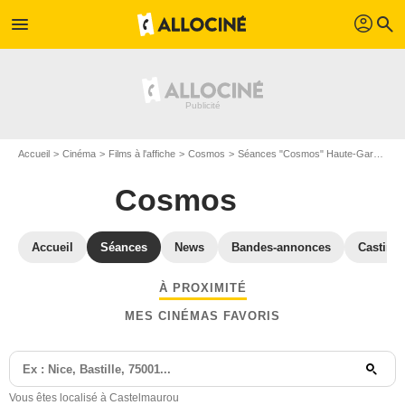
profil
menu
search
Accueil
Cinéma
Films à l'affiche
Cosmos
Séances "Cosmos" Haute-Garonne
Cosmos
Accueil
Séances
News
Bandes-annonces
Casting
À PROXIMITÉ
MES CINÉMAS FAVORIS
Vous êtes localisé à Castelmaurou