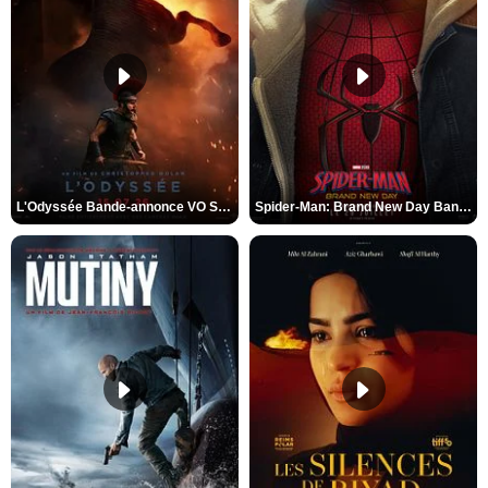
L'Odyssée Bande-annonce VO STFR
Spider-Man: Brand New Day Bande-annonce VO STFR