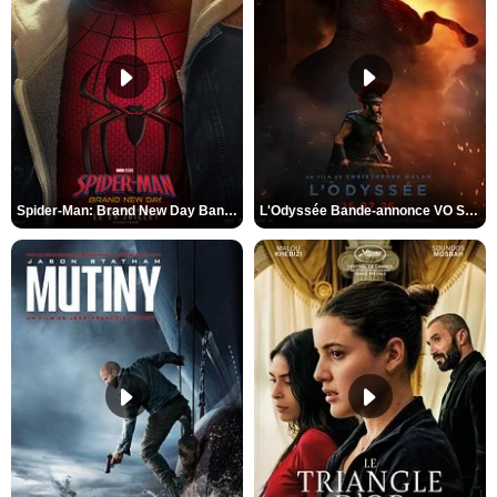
Spider-Man: Brand New Day Bande-annonce VO STFR
L'Odyssée Bande-annonce VO STFR