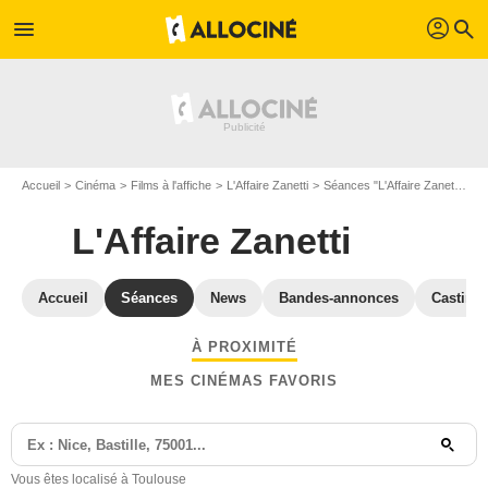
profil
menu
search
Accueil
Cinéma
Films à l'affiche
L'Affaire Zanetti
Séances "L'Affaire Zanetti" Haute-Garonne
L'Affaire Zanetti
Accueil
Séances
News
Bandes-annonces
Casting
À PROXIMITÉ
MES CINÉMAS FAVORIS
Vous êtes localisé à Toulouse