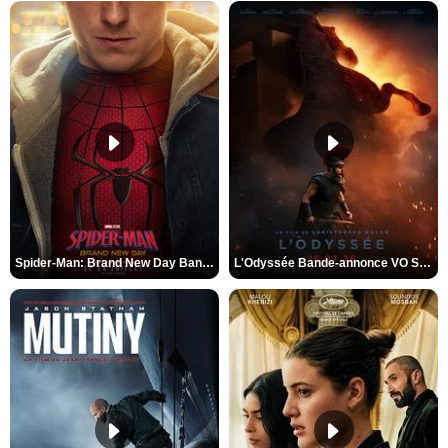
Spider-Man: Brand New Day Bande-annonce VO STFR
L'Odyssée Bande-annonce VO STFR