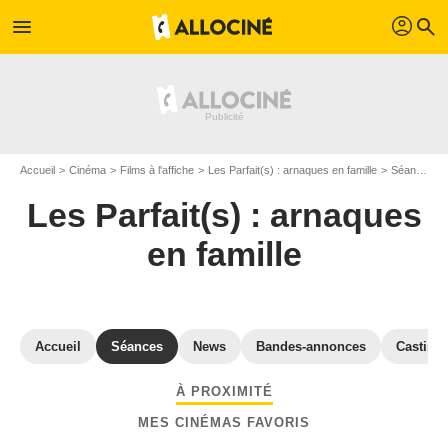
profil
menu
search
Accueil
Cinéma
Films à l'affiche
Les Parfait(s) : arnaques en famille
Séances "Les Parfait(s) : arnaques en famille" Essonne
Les Parfait(s) : arnaques
en famille
Accueil
Séances
News
Bandes-annonces
Casting
À PROXIMITÉ
MES CINÉMAS FAVORIS