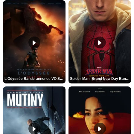
L'Odyssée Bande-annonce VO STFR
Spider-Man: Brand New Day Bande-annonce VO STFR