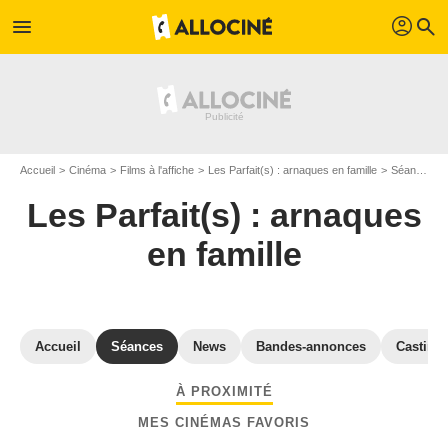
profil
menu
search
Accueil
Cinéma
Films à l'affiche
Les Parfait(s) : arnaques en famille
Séances "Les Parfait(s) : arnaques en famille" Essonne
Les Parfait(s) : arnaques
en famille
Accueil
Séances
News
Bandes-annonces
Casting
À PROXIMITÉ
MES CINÉMAS FAVORIS