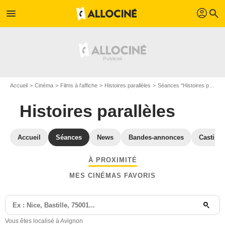
profil
menu
search
Accueil
Cinéma
Films à l'affiche
Histoires parallèles
Séances "Histoires parallèles" Vaucluse
Histoires parallèles
Accueil
Séances
News
Bandes-annonces
Casting
À PROXIMITÉ
MES CINÉMAS FAVORIS
Vous êtes localisé à Avignon