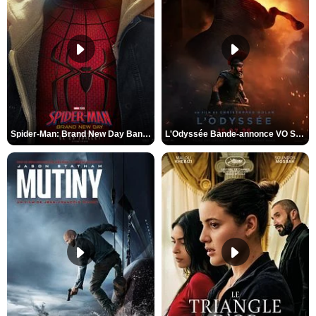
Spider-Man: Brand New Day Bande-annonce VO STFR
L'Odyssée Bande-annonce VO STFR