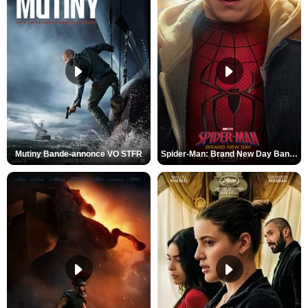
Mutiny Bande-annonce VO STFR
Spider-Man: Brand New Day Bande-annonce VO STFR