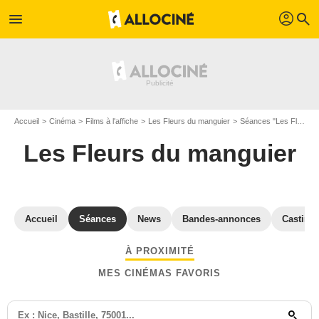
profil
menu
search
Accueil
Cinéma
Films à l'affiche
Les Fleurs du manguier
Séances "Les Fleurs du manguier" Paris
Les Fleurs du manguier
Accueil
Séances
News
Bandes-annonces
Casting
À PROXIMITÉ
MES CINÉMAS FAVORIS