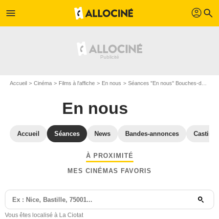
profil
menu
search
Accueil
Cinéma
Films à l'affiche
En nous
Séances "En nous" Bouches-du-Rhône
En nous
Accueil
Séances
News
Bandes-annonces
Casting
À PROXIMITÉ
MES CINÉMAS FAVORIS
Vous êtes localisé à La Ciotat