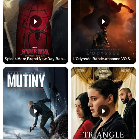
Spider-Man: Brand New Day Bande-annonce VO STFR
L'Odyssée Bande-annonce VO STFR