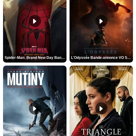
Spider-Man: Brand New Day Bande-annonce VO STFR
L'Odyssée Bande-annonce VO STFR