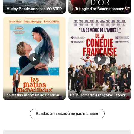
Mutiny Bande-annonce VO STFR
Le Triangle d'or Bande-annonce VF
Les Matins merveilleux Bande-annonce VF
De la Comédie-Française Teaser VF
Bandes-annonces à ne pas manquer