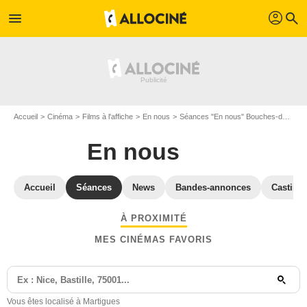
profil
menu
search
Accueil
Cinéma
Films à l'affiche
En nous
Séances "En nous" Bouches-du-Rhône
En nous
Accueil
Séances
News
Bandes-annonces
Casting
À PROXIMITÉ
MES CINÉMAS FAVORIS
Vous êtes localisé à Martigues