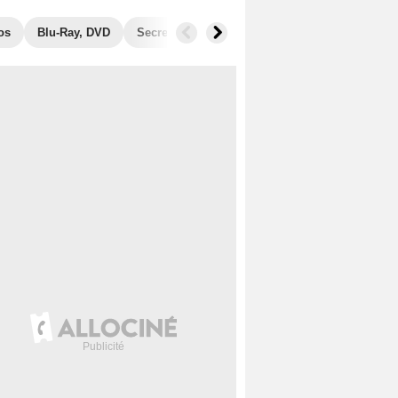
os
Blu-Ray, DVD
Secrets de tournage
Récompenses
Fil