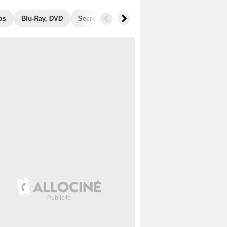
os
Blu-Ray, DVD
Secrets de tournage
Récompenses
Fil