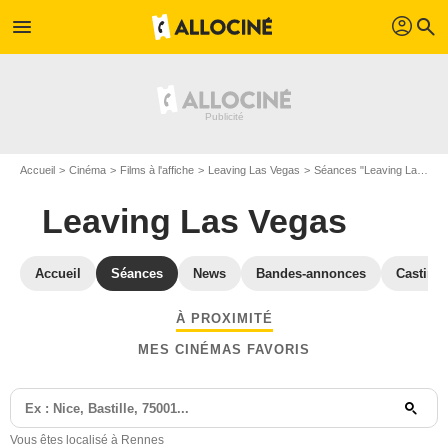
profil
menu
search
Accueil
Cinéma
Films à l'affiche
Leaving Las Vegas
Séances "Leaving Las Vegas" Ille-et-Vilaine
Leaving Las Vegas
Accueil
Séances
News
Bandes-annonces
Casting
À PROXIMITÉ
MES CINÉMAS FAVORIS
Vous êtes localisé à Rennes