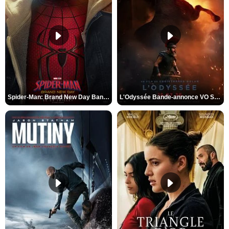
Spider-Man: Brand New Day Bande-annonce VO STFR
L'Odyssée Bande-annonce VO STFR