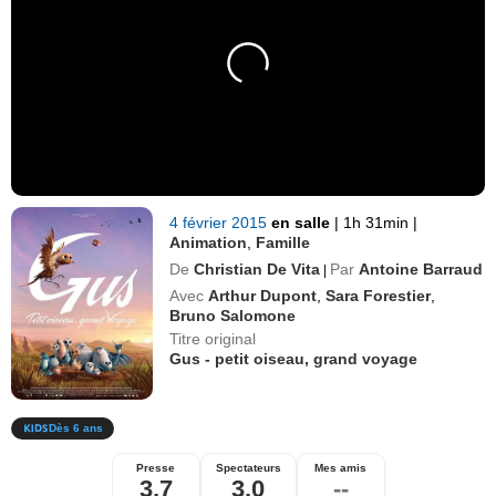
4 février 2015
en salle
|
1h 31min
|
Animation
,
Famille
De
Christian De Vita
Par
Antoine Barraud
|
Avec
Arthur Dupont
,
Sara Forestier
,
Bruno Salomone
Titre original
Gus - petit oiseau, grand voyage
Dès 6 ans
Presse
Spectateurs
Mes amis
3,7
3,0
--