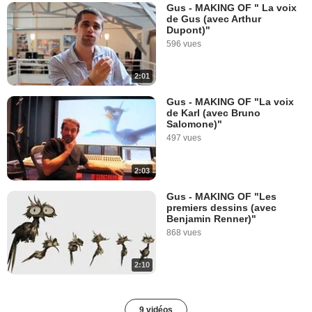
Gus - MAKING OF " La voix
de Gus (avec Arthur
Dupont)"
596 vues
2:01
Gus - MAKING OF "La voix
de Karl (avec Bruno
Salomone)"
497 vues
2:03
Gus - MAKING OF "Les
premiers dessins (avec
Benjamin Renner)"
868 vues
2:10
9 vidéos