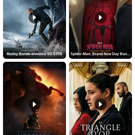
Mutiny Bande-annonce VO STFR
Spider-Man: Brand New Day Bande-annonce VO STFR