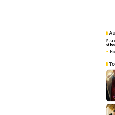
Au
Pour 
et lo
Na
To