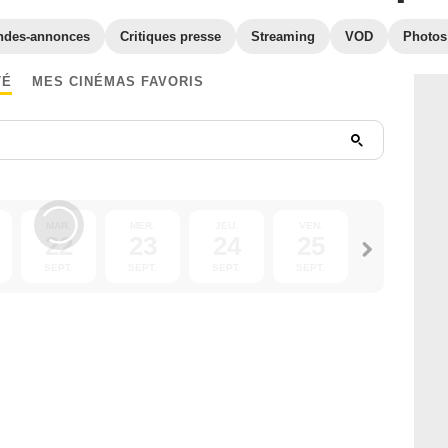
ndes-annonces
Critiques presse
Streaming
VOD
Photos
TÉ
MES CINÉMAS FAVORIS
MAR.
MER.
JEU.
VEN.
SAM.
22
23
24
25
26
SEPT.
SEPT.
SEPT.
SEPT.
SEPT.