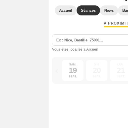
Accueil
Séances
News
Ba
À PROXIMI
Vous êtes localisé à Arcueil
SAM.
DIM.
LUN.
19
20
21
SEPT.
SEPT.
SEPT.