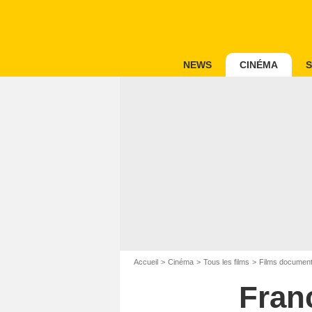
NEWS
CINÉMA
S
Accueil
Cinéma
Tous les films
Films document
Fran