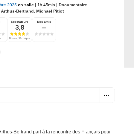
bre 2025
en salle
|
1h 45min
|
Documentaire
 Arthus-Bertrand
,
Michael Pitiot
e
Spectateurs
Mes amis
3,8
--
es
98 notes, 54 critiques
Arthus-Bertrand part à la rencontre des Français pour