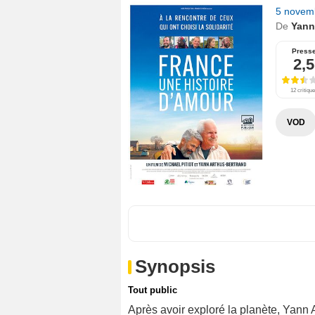
5 novem
De
Yann
Press
2,5
12 critiqu
VOD
Synopsis
Tout public
Après avoir exploré la planète, Yann 