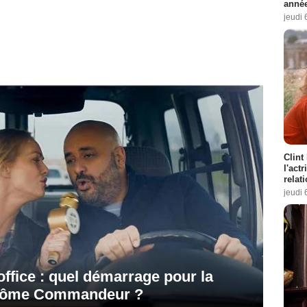
année
jeudi 
Clint
l'act
relat
jeudi 
ffice : quel démarrage pour la
érôme Commandeur ?