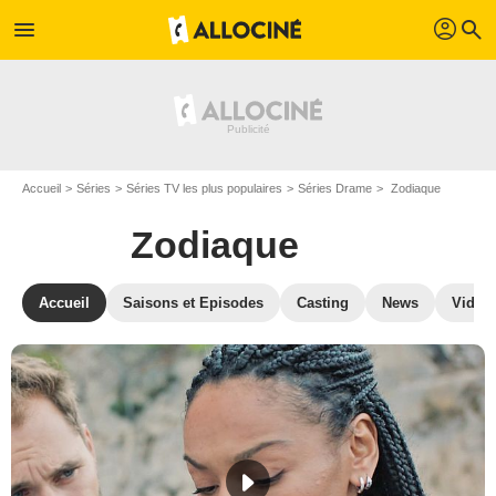
profil
menu
search
Accueil
Séries
Séries TV les plus populaires
Séries Drame
Zodiaque
Zodiaque
Accueil
Saisons et Episodes
Casting
News
Vidéo