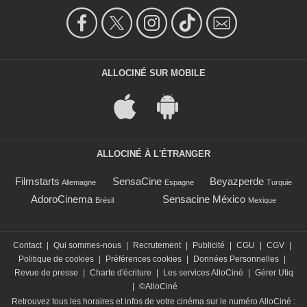
ALLOCINÉ SUR MOBILE
ALLOCINÉ À L'ÉTRANGER
Filmstarts
SensaCine
Beyazperde
Allemagne
Espagne
Turquie
AdoroCinema
Sensacine México
Brésil
Mexique
Contact
|
Qui sommes-nous
|
Recrutement
|
Publicité
|
CGU
|
CGV
|
Politique de cookies
|
Préférences cookies
|
Données Personnelles
|
Revue de presse
|
Charte d'écriture
|
Les services AlloCiné
|
Gérer Utiq
|
©AlloCiné
Retrouvez tous les horaires et infos de votre cinéma sur le numéro AlloCiné :