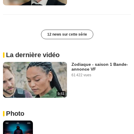
12 news sur cette série
La dernière vidéo
Zodiaque - saison 1 Bande-
annonce VF
61 422 vues
0:51
Photo