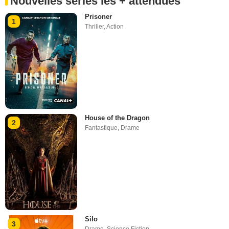
Nouvelles séries les + attendues
Prisoner
1
Thriller
,
Action
House of the Dragon
2
Fantastique
,
Drame
Silo
3