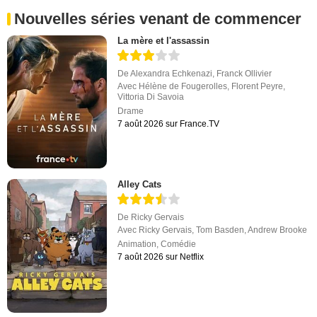
Nouvelles séries venant de commencer
La mère et l'assassin
De
Alexandra Echkenazi
,
Franck Ollivier
Avec
Hélène de Fougerolles
,
Florent Peyre
,
Vittoria Di Savoia
Drame
7 août 2026 sur France.TV
Alley Cats
De
Ricky Gervais
Avec
Ricky Gervais
,
Tom Basden
,
Andrew Brooke
Animation
,
Comédie
7 août 2026 sur Netflix