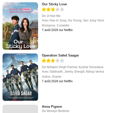
Our Sticky Love
De
Ji-Hye Mo
Avec
Hae-in Jung
,
Ha Young
,
Seo Jung-Yeon
Romance
,
Comédie
7 août 2026 sur Netflix
Operation Safed Saagar
De
Abhijeet Singh Parmar
,
Kushal Srivastava
Avec
Siddharth
,
Jimmy Shergill
,
Abhay Verma
Action
,
Drame
7 août 2026 sur Netflix
Anna Pigeon
De
Morwyn Brebner