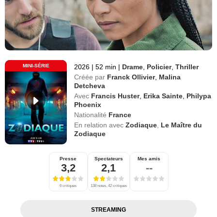
MINI-SÉRIE
2026
|
52 min
|
Drame
,
Policier
,
Thriller
Créée par
Franck Ollivier
,
Malina
Detcheva
Avec
Francis Huster
,
Erika Sainte
,
Philypa
Phoenix
Nationalité
France
En relation avec
Zodiaque
,
Le Maître du
Zodiaque
Presse
Spectateurs
Mes amis
3,2
2,1
--
6 critiques
138 notes, 42 critiques
STREAMING