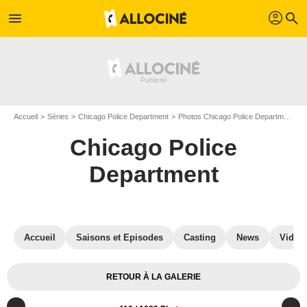
profil
menu
search
Accueil
Séries
Chicago Police Department
Photos Chicago Police Department
Chicago Police
Department
Accueil
Saisons et Episodes
Casting
News
Vidéo
RETOUR À LA GALERIE