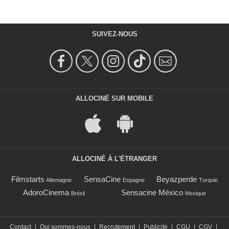
SUIVEZ-NOUS
ALLOCINÉ SUR MOBILE
ALLOCINÉ À L'ÉTRANGER
Filmstarts
SensaCine
Beyazperde
Allemagne
Espagne
Turquie
AdoroCinema
Sensacine México
Brésil
Mexique
Contact
|
Qui sommes-nous
|
Recrutement
|
Publicité
|
CGU
|
CGV
|