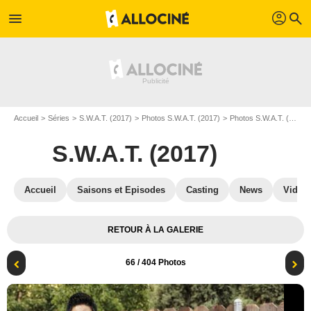
profil
menu
search
Accueil
Séries
S.W.A.T. (2017)
Photos S.W.A.T. (2017)
Photos S.W.A.T. (2017) S05
S.W.A.T. (2017)
Accueil
Saisons et Episodes
Casting
News
Vidéo
RETOUR À LA GALERIE
66
/ 404 Photos