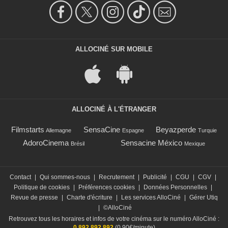
ALLOCINÉ SUR MOBILE
ALLOCINÉ À L'ÉTRANGER
Filmstarts
SensaCine
Beyazperde
Allemagne
Espagne
Turquie
AdoroCinema
Sensacine México
Brésil
Mexique
Contact
|
Qui sommes-nous
|
Recrutement
|
Publicité
|
CGU
|
CGV
|
Politique de cookies
|
Préférences cookies
|
Données Personnelles
|
Revue de presse
|
Charte d'écriture
|
Les services AlloCiné
|
Gérer Utiq
|
©AlloCiné
Retrouvez tous les horaires et infos de votre cinéma sur le numéro AlloCiné :
0 892 892 892
(0,90€/minute)