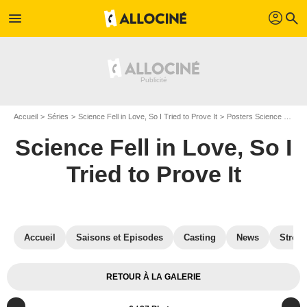
profil
menu
search
Accueil
Séries
Science Fell in Love, So I Tried to Prove It
Posters Science Fell in Love, So I Tried to Prove It
Science Fell in Love, So I
Tried to Prove It
Accueil
Saisons et Episodes
Casting
News
Strea
RETOUR À LA GALERIE