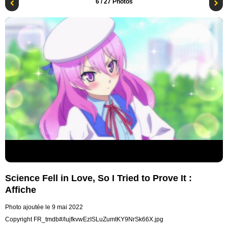
6
/ 27 Photos
Science Fell in Love, So I Tried to Prove It :
Affiche
Photo ajoutée le 9 mai 2022
Copyright FR_tmdb#/lujfkvwEzISLuZumtKY9NrSk66X.jpg