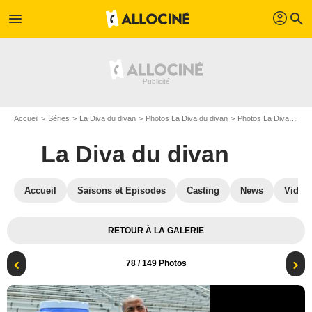
profil
menu
search
Accueil
Séries
La Diva du divan
Photos La Diva du divan
Photos La Diva du divan S01
La Diva du divan
Accueil
Saisons et Episodes
Casting
News
Vidéo
RETOUR À LA GALERIE
78
/ 149 Photos