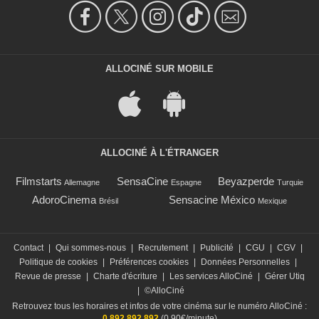
ALLOCINÉ SUR MOBILE
ALLOCINÉ À L'ÉTRANGER
Filmstarts
SensaCine
Beyazperde
Allemagne
Espagne
Turquie
AdoroCinema
Sensacine México
Brésil
Mexique
Contact
|
Qui sommes-nous
|
Recrutement
|
Publicité
|
CGU
|
CGV
|
Politique de cookies
|
Préférences cookies
|
Données Personnelles
|
Revue de presse
|
Charte d'écriture
|
Les services AlloCiné
|
Gérer Utiq
|
©AlloCiné
Retrouvez tous les horaires et infos de votre cinéma sur le numéro AlloCiné :
0 892 892 892
(0,90€/minute)