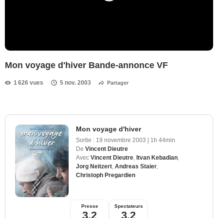
Mon voyage d'hiver Bande-annonce VF
1 626 vues
5 nov. 2003
Partager
Mon voyage d'hiver
Sortie :
19 novembre 2003
|
1h 44min
De
Vincent Dieutre
Avec
Vincent Dieutre
,
Itvan Kebadian
,
Jorg Neitzert
,
Andreas Staier
,
Christoph Pregardien
Presse
Spectateurs
3,2
3,2