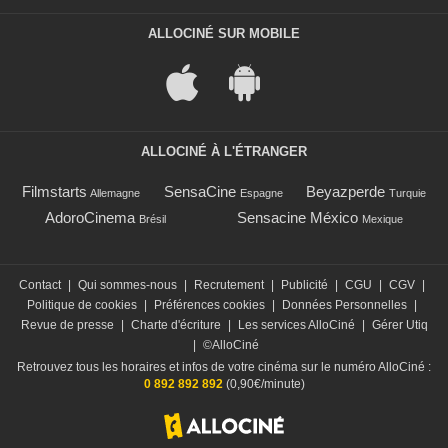
ALLOCINÉ SUR MOBILE
ALLOCINÉ À L'ÉTRANGER
Filmstarts
SensaCine
Beyazperde
Allemagne
Espagne
Turquie
AdoroCinema
Sensacine México
Brésil
Mexique
Contact
|
Qui sommes-nous
|
Recrutement
|
Publicité
|
CGU
|
CGV
|
Politique de cookies
|
Préférences cookies
|
Données Personnelles
|
Revue de presse
|
Charte d'écriture
|
Les services AlloCiné
|
Gérer Utiq
|
©AlloCiné
Retrouvez tous les horaires et infos de votre cinéma sur le numéro AlloCiné :
0 892 892 892
(0,90€/minute)