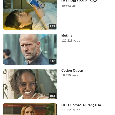
Des Fleurs pour Tokyo
49 663 vues
1:21
Mutiny
121 218 vues
2:00
Cotton Queen
58 239 vues
1:51
De la Comédie-Française
279 329 vues