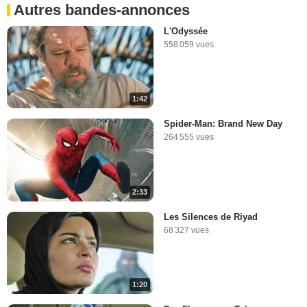
Autres bandes-annonces
L'Odyssée
558 059 vues
1:42
Spider-Man: Brand New Day
264 555 vues
2:33
Les Silences de Riyad
68 327 vues
1:20