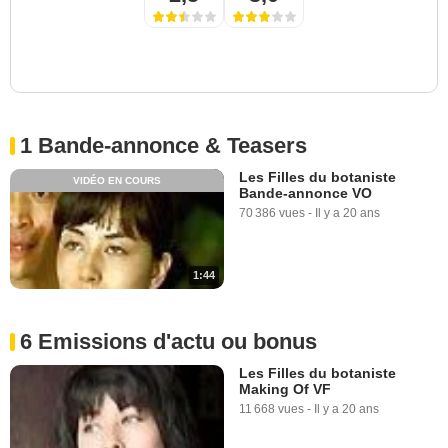
1 Bande-annonce & Teasers
Les Filles du botaniste
VIDÉO EN COURS
Bande-annonce VO
70 386 vues
-
Il y a 20 ans
1:44
6 Emissions d'actu ou bonus
Les Filles du botaniste
Making Of VF
11 668 vues
-
Il y a 20 ans