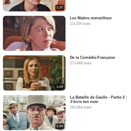
1:37
Les Matins merveilleux
111 256 vues
De la Comédie-Française
273 468 vues
1:29
La Bataille de Gaulle - Partie 2 :
J’écris ton nom
161 954 vues
1:34