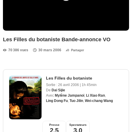
Les Filles du botaniste Bande-annonce VO
70 386 vues
30 mars 2006
Partager
Les Filles du botaniste
Sortie :
26 avril 2006
|
1h 45min
De
Dai Sijie
Avec
Mylène Jampanoï
,
Li Xiao Ran
,
Ling Dong Fu
,
Tuo Jilin
,
Wei-chang Wang
Presse
Spectateurs
2,5
3,0