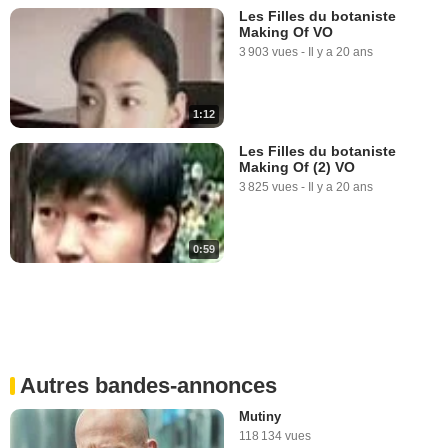
Les Filles du botaniste
Making Of VO
3 903 vues
-
Il y a 20 ans
1:12
Les Filles du botaniste
Making Of (2) VO
3 825 vues
-
Il y a 20 ans
0:59
Autres bandes-annonces
Mutiny
118 134 vues