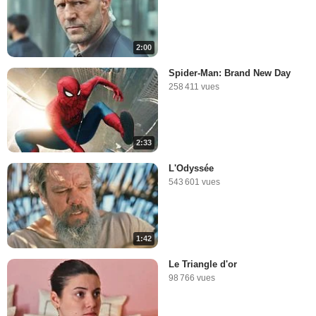
2:00
Spider-Man: Brand New Day
258 411 vues
2:33
L'Odyssée
543 601 vues
1:42
Le Triangle d'or
98 766 vues