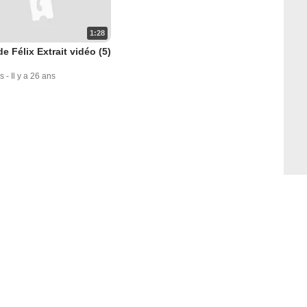
1:28
de Félix Extrait vidéo (5)
s
-
Il y a 26 ans