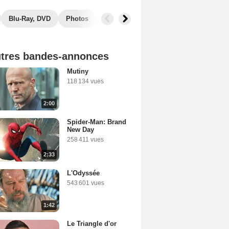
Blu-Ray, DVD
Photos
Secrets de tournage
Films similair
tres bandes-annonces
Mutiny
118 134 vues
2:00
Spider-Man: Brand
New Day
258 411 vues
2:33
L'Odyssée
543 601 vues
1:42
Le Triangle d'or