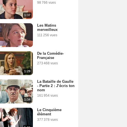
98 766 vues
1:37
Les Matins
merveilleux
111 256 vues
De la Comédie-
Française
273 468 vues
1:29
La Bataille de Gaulle
- Partie 2 : J’écris ton
nom
161 954 vues
1:34
Le Cinquième
élément
377 378 vues