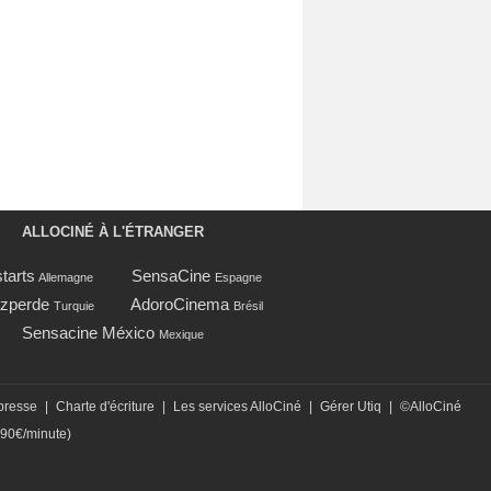
ALLOCINÉ À L'ÉTRANGER
tarts
SensaCine
Allemagne
Espagne
zperde
AdoroCinema
Turquie
Brésil
Sensacine México
Mexique
presse
|
Charte d'écriture
|
Les services AlloCiné
|
Gérer Utiq
|
©AlloCiné
,90€/minute)