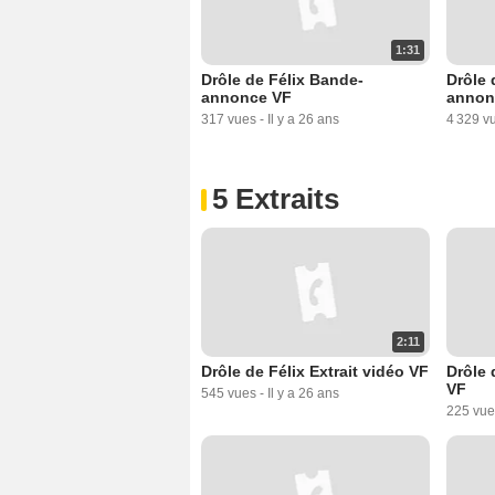
1:31
Drôle de Félix Bande-
Drôle 
annonce VF
annon
317 vues
-
Il y a 26 ans
4 329 v
5 Extraits
2:11
Drôle de Félix Extrait vidéo VF
Drôle 
VF
545 vues
-
Il y a 26 ans
225 vue