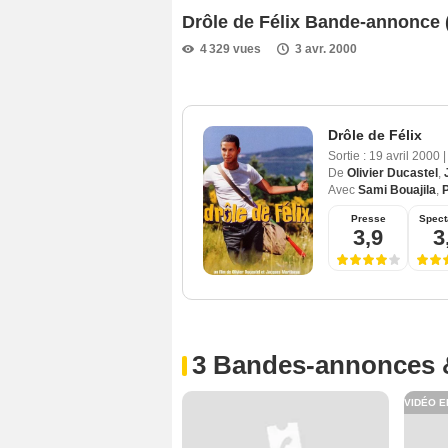
Drôle de Félix Bande-annonce 
4 329 vues
3 avr. 2000
Drôle de Félix
Sortie :
19 avril 2000
|
De
Olivier Ducastel
,
Avec
Sami Bouajila
,
Presse
Spect
3,9
3
3 Bandes-annonces 
VIDÉO E