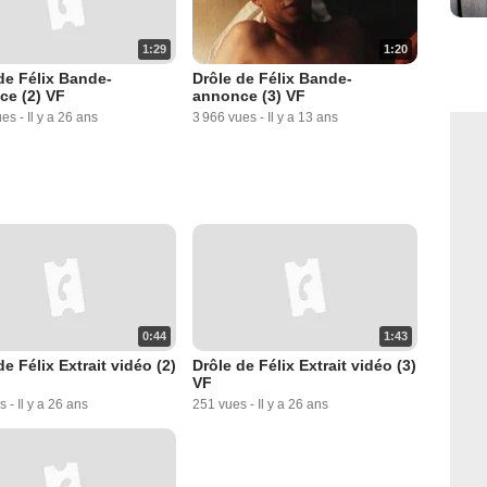
1:29
1:20
de Félix Bande-
Drôle de Félix Bande-
ce (2) VF
annonce (3) VF
ues
-
Il y a 26 ans
3 966 vues
-
Il y a 13 ans
0:44
1:43
de Félix Extrait vidéo (2)
Drôle de Félix Extrait vidéo (3)
VF
s
-
Il y a 26 ans
251 vues
-
Il y a 26 ans