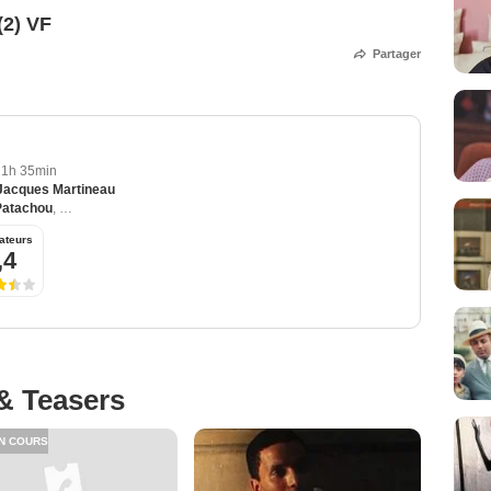
(2) VF
Partager
1h 35min
Jacques Martineau
Patachou
,
Ariane Ascaride
,
Pierre-Loup Rajot
,
Charly Sergue
ateurs
,4
& Teasers
N COURS