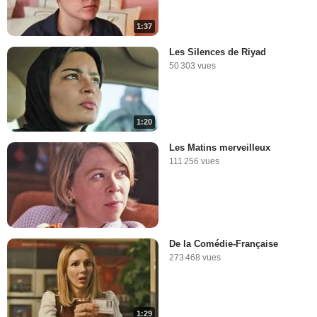
1:37
Les Silences de Riyad
50 303 vues
1:20
Les Matins merveilleux
111 256 vues
De la Comédie-Française
273 468 vues
1:29