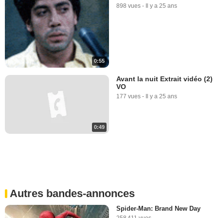
898 vues
-
Il y a 25 ans
0:55
Avant la nuit Extrait vidéo (2)
VO
177 vues
-
Il y a 25 ans
0:49
Autres bandes-annonces
Spider-Man: Brand New Day
258 411 vues