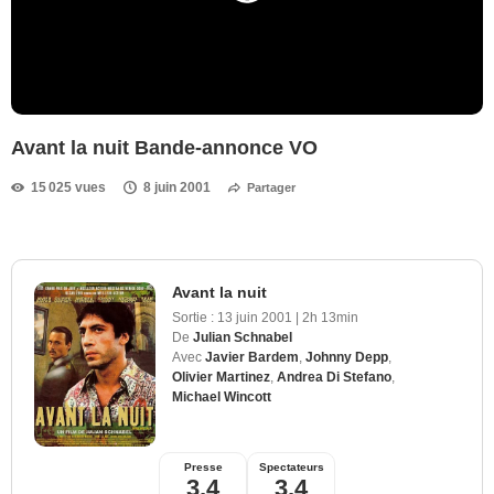
Avant la nuit Bande-annonce VO
15 025 vues
8 juin 2001
Partager
Avant la nuit
Sortie :
13 juin 2001
|
2h 13min
De
Julian Schnabel
Avec
Javier Bardem
,
Johnny Depp
,
Olivier Martinez
,
Andrea Di Stefano
,
Michael Wincott
Presse
Spectateurs
3,4
3,4