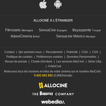
ALLOCINÉ À L'ÉTRANGER
Filmstarts
SensaCine
Beyazperde
Allemagne
Espagne
Turquie
AdoroCinema
Sensacine México
Brésil
Mexique
Contact
|
Qui sommes-nous
|
Recrutement
|
Publicité
|
CGU
|
CGV
|
Politique de cookies
|
Préférences cookies
|
Données Personnelles
|
Revue de presse
|
Charte d'écriture
|
Les services AlloCiné
|
Gérer Utiq
|
©AlloCiné
Retrouvez tous les horaires et infos de votre cinéma sur le numéro AlloCiné :
0 892 892 892
(0,90€/minute)