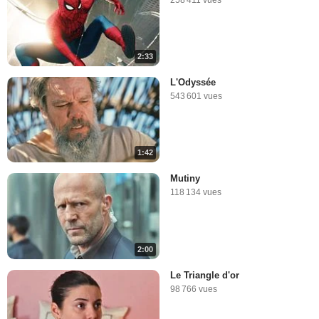
2:33
L'Odyssée
543 601 vues
1:42
Mutiny
118 134 vues
2:00
Le Triangle d'or
98 766 vues