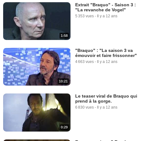
Extrait "Braquo" - Saison 3 :
"La revanche de Vogel"
5 353 vues
-
Il y a 12 ans
1:58
"Braquo" : "La saison 3 va
émouvoir et faire frissonner"
4 663 vues
-
Il y a 12 ans
10:21
Le teaser viral de Braquo qui
prend à la gorge.
6 830 vues
-
Il y a 12 ans
0:29