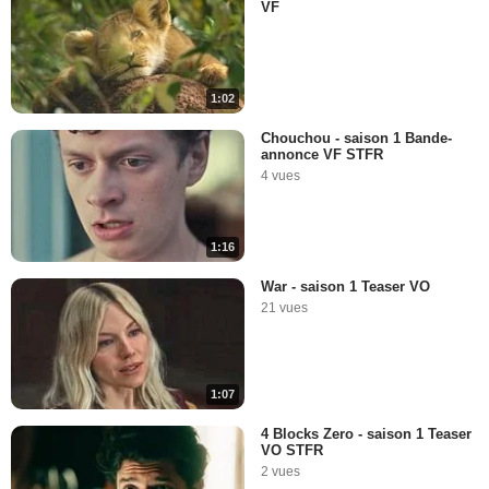
VF
1:02
Chouchou - saison 1 Bande-
annonce VF STFR
4 vues
1:16
War - saison 1 Teaser VO
21 vues
1:07
4 Blocks Zero - saison 1 Teaser
VO STFR
2 vues