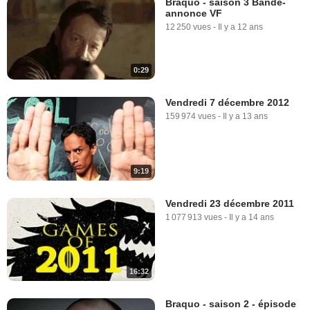
Braquo - saison 3 Bande-
annonce VF
12 250 vues
-
Il y a 12 ans
0:29
Vendredi 7 décembre 2012
159 974 vues
-
Il y a 13 ans
9:19
Vendredi 23 décembre 2011
1 077 913 vues
-
Il y a 14 ans
16:32
Braquo - saison 2 - épisode