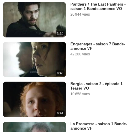
Panthers / The Last Panthers -
saison 1 Bande-annonce VO
20 944 vues
1:10
Engrenages - saison 7 Bande-
annonce VF
42 280 vues
0:45
Borgia - saison 2 - épisode 1
Teaser VO
10 658 vues
0:41
La Promesse - saison 1 Bande-
annonce VF