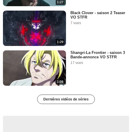
1:27
Black Clover - saison 2 Teaser
VO STFR
7 vues
1:29
Shangri-La Frontier - saison 3
Bande-annonce VO STFR
17 vues
1:08
Dernières vidéos de séries