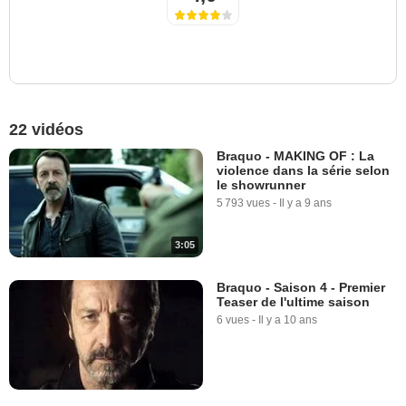
22 vidéos
Braquo - MAKING OF : La
violence dans la série selon
le showrunner
5 793 vues
-
Il y a 9 ans
3:05
Braquo - Saison 4 - Premier
Teaser de l'ultime saison
6 vues
-
Il y a 10 ans