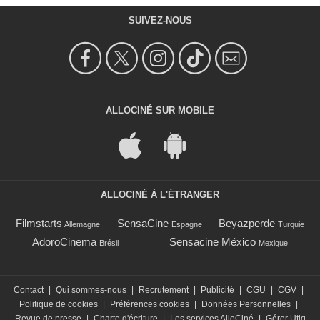
SUIVEZ-NOUS
ALLOCINÉ SUR MOBILE
ALLOCINÉ À L'ÉTRANGER
Filmstarts
SensaCine
Beyazperde
Allemagne
Espagne
Turquie
AdoroCinema
Sensacine México
Brésil
Mexique
Contact
|
Qui sommes-nous
|
Recrutement
|
Publicité
|
CGU
|
CGV
|
Politique de cookies
|
Préférences cookies
|
Données Personnelles
|
Revue de presse
|
Charte d'écriture
|
Les services AlloCiné
|
Gérer Utiq