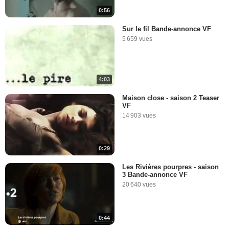
0:56
Sur le fil Bande-annonce VF
5 659 vues
4:03
Maison close - saison 2 Teaser
VF
14 903 vues
0:29
Les Rivières pourpres - saison
3 Bande-annonce VF
20 640 vues
0:44