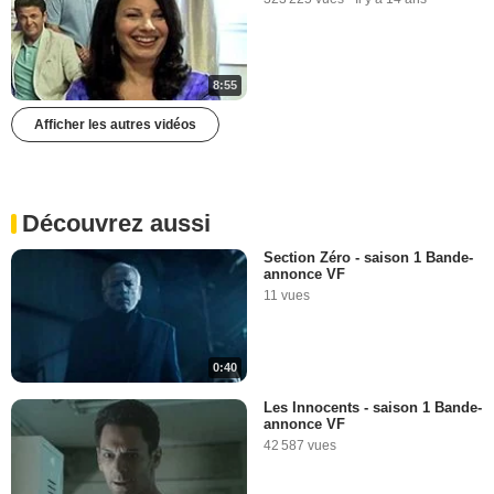
8:55
Afficher les autres vidéos
Découvrez aussi
Section Zéro - saison 1 Bande-
annonce VF
11 vues
0:40
Les Innocents - saison 1 Bande-
annonce VF
42 587 vues