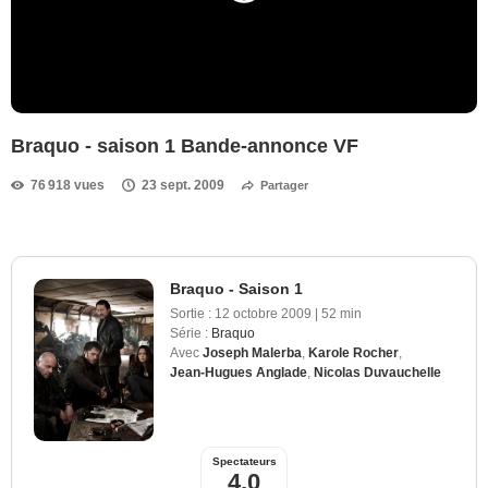
Braquo - saison 1 Bande-annonce VF
76 918 vues
23 sept. 2009
Partager
Braquo - Saison 1
Sortie :
12 octobre 2009
|
52 min
Série :
Braquo
Avec
Joseph Malerba
,
Karole Rocher
,
Jean-Hugues Anglade
,
Nicolas Duvauchelle
Spectateurs
4,0