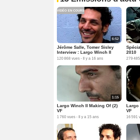
VIDÉO EN COURS
6:52
Jérôme Salle, Tomer Sisley
Spéci
Interview : Largo Winch II
2010
120 868 vues
-
Il y a 16 ans
279 485
1:15
Largo Winch II Making Of (2)
Largo 
VF
VF
1 760 vues
-
Il y a 15 ans
16 591 