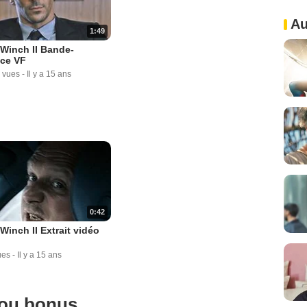
Au
1:49
Winch II Bande-
ce VF
 vues
-
Il y a 15 ans
0:42
Winch II Extrait vidéo
ues
-
Il y a 15 ans
 ou bonus