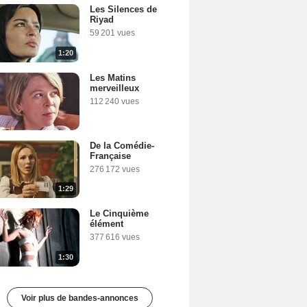
Les Silences de
Riyad
59 201 vues
1:20
Les Matins
merveilleux
112 240 vues
De la Comédie-
Française
276 172 vues
1:29
Le Cinquième
élément
377 616 vues
1:30
Voir plus de bandes-annonces