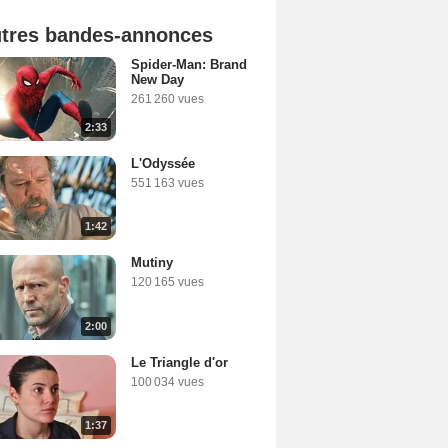
tres bandes-annonces
Spider-Man: Brand
New Day
261 260 vues
2:33
L'Odyssée
551 163 vues
1:42
Mutiny
120 165 vues
2:00
Le Triangle d'or
100 034 vues
1:37