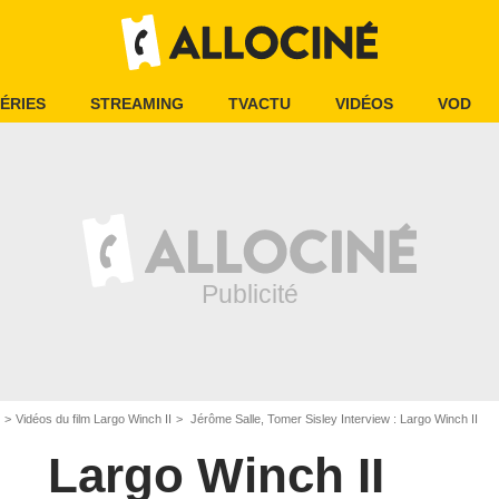
ÉRIES
STREAMING
TVACTU
VIDÉOS
VOD
Vidéos du film Largo Winch II
Jérôme Salle, Tomer Sisley Interview : Largo Winch II
Largo Winch II