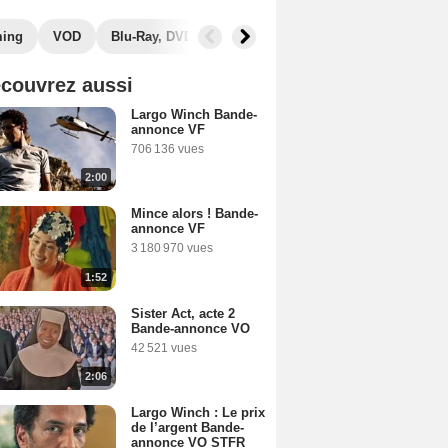
ming
VOD
Blu-Ray, DVD
Photos
Musique
Secrets de
couvrez aussi
Largo Winch Bande-
annonce VF
706 136 vues
2:00
Mince alors ! Bande-
annonce VF
3 180 970 vues
1:52
Sister Act, acte 2
Bande-annonce VO
42 521 vues
2:06
Largo Winch : Le prix
de l’argent Bande-
annonce VO STFR