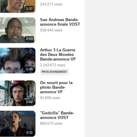
254 271 vues
1:37
San Andreas Bande-
annonce finale VOST
558 445 vues
2:23
Arthur 3 La Guerre
des Deux Mondes
Bande-annonce VF
2 193 672 vues
1:45
PROCHAINEMENT
On sourit pour la
photo Bande-
annonce VF
91 609 vues
1:42
"Godzilla" Bande-
annonce VOST
965 075 vues
2:11