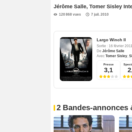
Jérôme Salle, Tomer Sisley Int
120 868 vues
7 juil. 2010
Largo Winch II
Sortie :
16 février 201
De
Jérôme Salle
Avec
Tomer Sisley
,
S
Presse
Spect
3,1
2
2 Bandes-annonces 