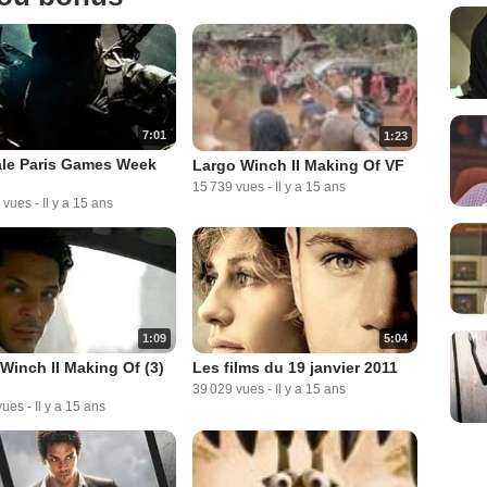
7:01
1:23
ale Paris Games Week
Largo Winch II Making Of VF
15 739 vues
-
Il y a 15 ans
 vues
-
Il y a 15 ans
1:09
5:04
Winch II Making Of (3)
Les films du 19 janvier 2011
39 029 vues
-
Il y a 15 ans
vues
-
Il y a 15 ans