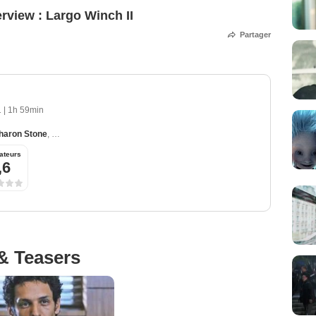
erview : Largo Winch II
Partager
1
|
1h 59min
haron Stone
,
Ulrich Tukur
,
Mamee Napakpapha Nakprasitte
,
Olivier Barthelemy
ateurs
,6
& Teasers