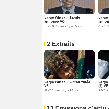
1:53
Largo Winch II Bande-
Largo 
annonce VO
annon
1 542 962 vues
-
Il y a 15 ans
642 168
2 Extraits
1:02
Largo Winch II Extrait vidéo
Largo 
VF
(2) VF
53 456 vues
-
Il y a 15 ans
8 541 v
13 Emissions d'actu