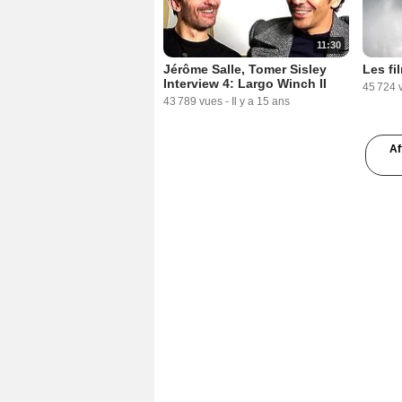
11:30
Jérôme Salle, Tomer Sisley
Les fi
Interview 4: Largo Winch II
45 724 
43 789 vues
-
Il y a 15 ans
Af
3:47
La Minute du jeudi 25 juin
La Min
2009
2010
27 812 vues
-
Il y a 17 ans
25 845 