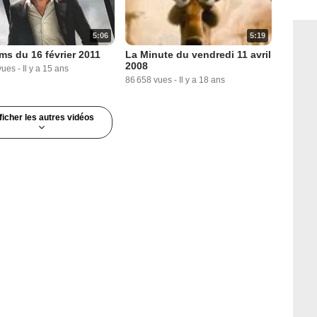
5:19
5:06
La Minute du vendredi 11 avril
lms du 16 février 2011
2008
vues
-
Il y a 15 ans
86 658 vues
-
Il y a 18 ans
ficher les autres vidéos
4:57
7:51
ute du mardi 19 janvier
Lundi 27 décembre 2010
1 951 717 vues
-
Il y a 15 ans
vues
-
Il y a 16 ans